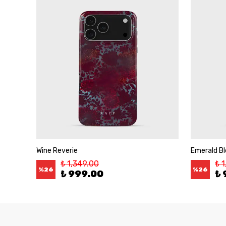
Wine Reverie
Emerald B
₺ 1,349.00
₺ 
%
26
%
26
₺ 999.00
₺ 