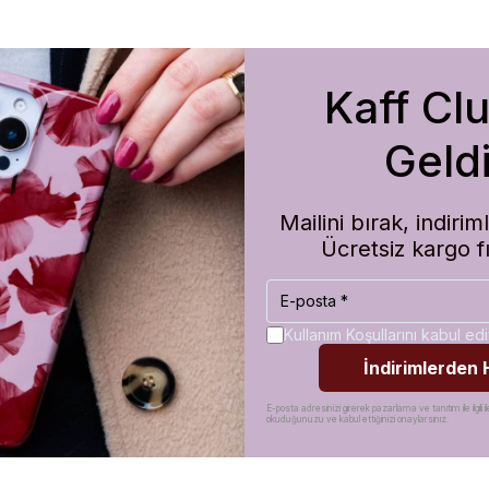
Kaff Cl
m de koruma olarak çok güvenilir. Ayrıca hızlı kargolama için teşekkü
Geldi
Mailini bırak, indir
Ücretsiz kargo f
Kullanım Koşullarını kabul e
İndirimlerden
E-posta adresinizi girerek pazarlama ve tanıtım ile ilgili il
okuduğunuzu ve kabul ettiğinizi onaylarsınız.