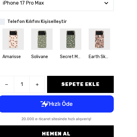
Telefon Kılıfını Kişiselleştir
Amarisse
Solivane
Secret Meadow
Earth Sketch
Powd
SEPETE EKLE
HEMEN AL