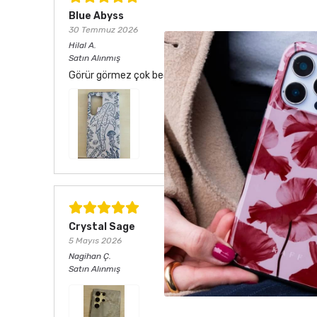
Blue Abyss
30 Temmuz 2026
Hilal
A.
Satın Alınmış
Görür görmez çok beğendim. Hem desen olarak çok şık he
Crystal Sage
5 Mayıs 2026
Nagihan
Ç.
Satın Alınmış