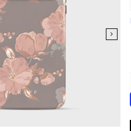
Elyndra Rose
Shadow Garden
Florisse
Sakura Dream