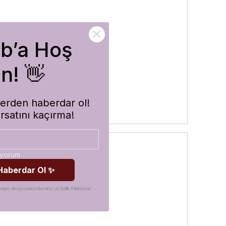
ub’a Hoş
rler
n! 👋
imlerden haberdar ol!
ırsatını kaçırma!
diyorum
 Haberdar Ol ✨
etişim almayı kabul edersiniz ve Gizlilik Politikamızı