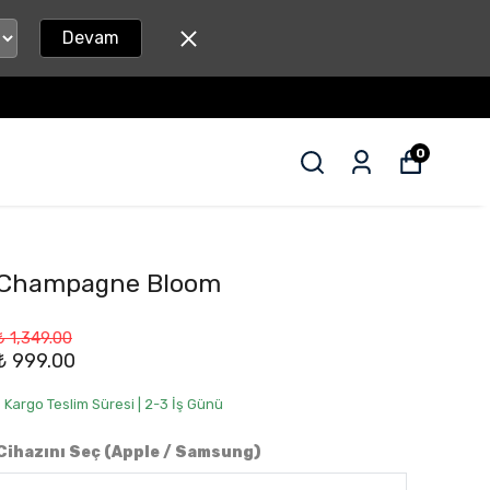
Devam
0
Champagne Bloom
₺ 1,349.00
₺ 999.00
• Kargo Teslim Süresi | 2-3 İş Günü
Cihazını Seç (Apple / Samsung)