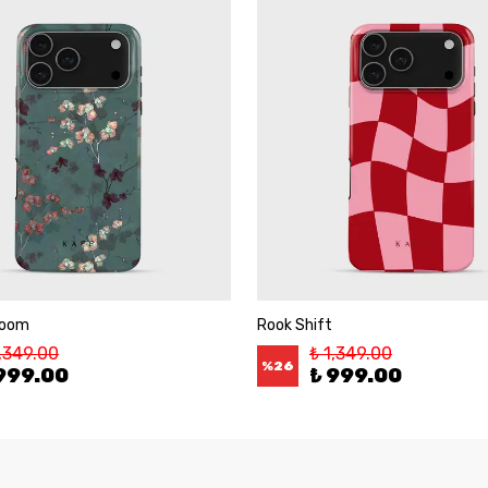
loom
Rook Shift
1,349.00
₺ 1,349.00
%
26
999.00
₺ 999.00