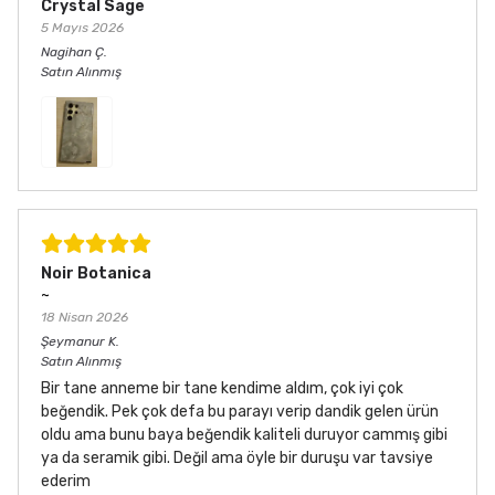
Crystal Sage
5 Mayıs 2026
Nagihan
Ç.
Satın Alınmış
Noir Botanica
~
18 Nisan 2026
Şeymanur
K.
Satın Alınmış
Bir tane anneme bir tane kendime aldım, çok iyi çok
beğendik. Pek çok defa bu parayı verip dandik gelen ürün
oldu ama bunu baya beğendik kaliteli duruyor cammış gibi
ya da seramik gibi. Değil ama öyle bir duruşu var tavsiye
ederim