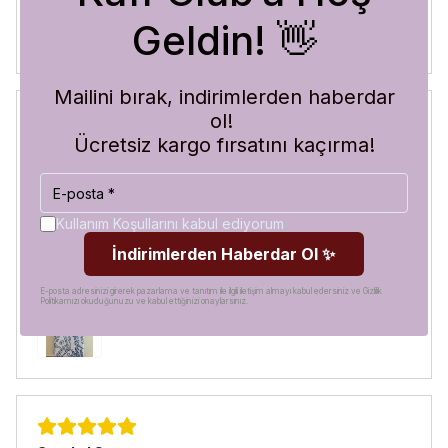
Geldin! 👋
Mailini bırak, indirimlerden haberdar
ol!
Ücretsiz kargo fırsatını kaçırma!
Blue Abyss
30 Temmuz 2026
Hilal
A.
Satın Alınmış
Kullanım Koşullarını kabul ediyorum
Görür görmez çok beğendim. Hem desen olarak çok şık
İndirimlerden Haberdar Ol ✨
hem de koruma olarak çok güvenilir. Ayrıca hızlı kargolama
için teşekkürler
E-posta adresinizi girerek pazarlama ve tanıtım ile ilgili iletişim almayı kabul edersiniz ve Gizlilik
Politikamızı okuduğunuzu ve kabul ettiğinizi onaylarsınız.