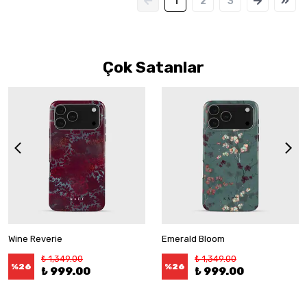
1
2
3
Çok Satanlar
Wine Reverie
Emerald Bloom
₺ 1,349.00
₺ 1,349.00
%
26
%
26
₺ 999.00
₺ 999.00