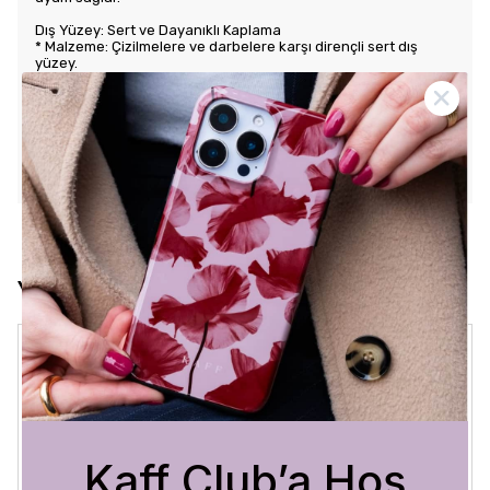
Dış Yüzey: Sert ve Dayanıklı Kaplama
* Malzeme: Çizilmelere ve darbelere karşı dirençli sert dış
yüzey.
* Tasarım: Benzersiz ve şık desenlerle estetik görünüm sunar.
Kullanım Kolaylığı
* Tuş Erişimi: Tuşlara kolay erişim sağlayarak kullanım rahatlığı
sunar.
* Uyum: Telefonunuza tam oturarak gevşek durmaz ve kaliteli
bir his verir.
Yorumlar
Crystal Sage
3 Ağustos 2026
Bükra
A.
Satın Alınmış
Kaff Club’a Hoş