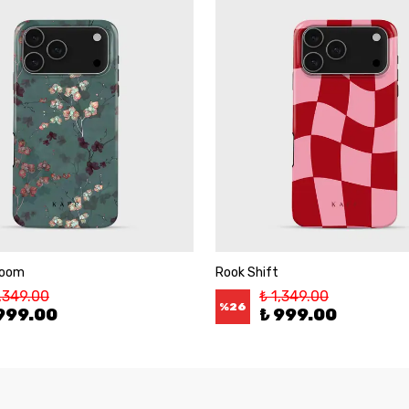
loom
Rook Shift
1,349.00
₺ 1,349.00
%
26
999.00
₺ 999.00