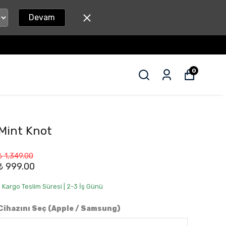
Devam
0
Mint Knot
₺ 1,349.00
₺ 999.00
• Kargo Teslim Süresi | 2-3 İş Günü
Cihazını Seç (Apple / Samsung)