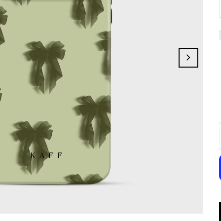
Lovebite
Ribbon Galaxy
Bat&Bloom
Charme