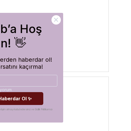
ub’a Hoş
rler
n! 👋
imlerden haberdar ol!
ırsatını kaçırma!
diyorum
 Haberdar Ol ✨
etişim almayı kabul edersiniz ve Gizlilik Politikamızı