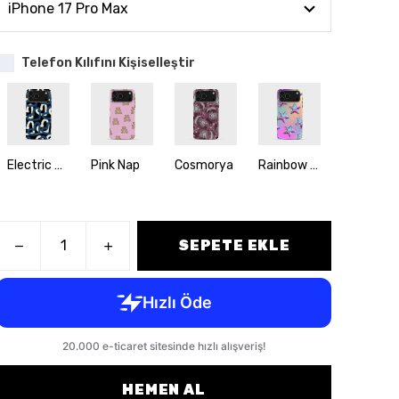
Telefon Kılıfını Kişiselleştir
Electric Romance
Pink Nap
Cosmorya
Rainbow Stars
Crescent
SEPETE EKLE
HEMEN AL