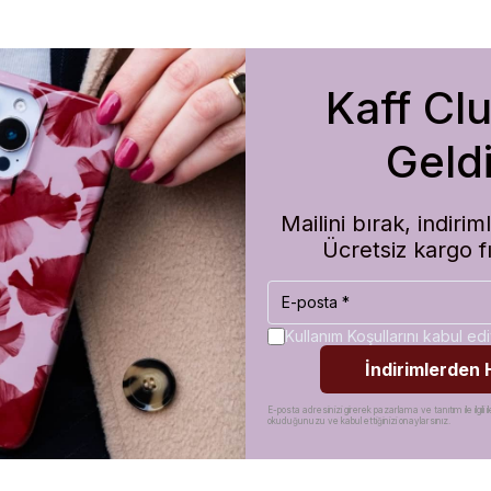
Kaff Cl
m de koruma olarak çok güvenilir. Ayrıca hızlı kargolama için teşekkü
Geldi
Mailini bırak, indir
Ücretsiz kargo f
Kullanım Koşullarını kabul e
İndirimlerden
E-posta adresinizi girerek pazarlama ve tanıtım ile ilgili il
okuduğunuzu ve kabul ettiğinizi onaylarsınız.