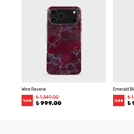
Wine Reverie
Emerald B
₺ 1,349.00
₺ 
%
26
%
26
₺ 999.00
₺ 