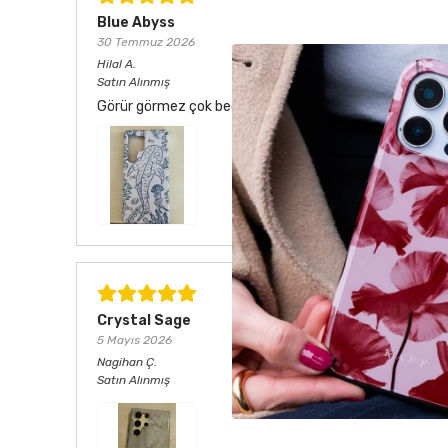
Blue Abyss
30 Temmuz 2026
Hilal
A.
Satın Alınmış
Görür görmez çok beğendim. Hem desen olarak çok şık he
Crystal Sage
5 Mayıs 2026
Nagihan
Ç.
Satın Alınmış