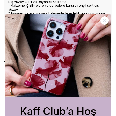
Dış Yüzey: Sert ve Dayanıklı Kaplama
* Malzeme: Çizilmelere ve darbelere karşı dirençli sert dış
yüzey.
* Tasarım: Benzersiz ve şık desenlerle estetik görünüm sunar.
Kullanım Kolaylığı
* Tuş Erişimi: Tuşlara kolay erişim sağlayarak kullanım rahatlığı
sunar.
* Uyum: Telefonunuza tam oturarak gevşek durmaz ve kaliteli
bir his verir.
Yorumlar
Crystal Sage
3 Ağustos 2026
Bükra
A.
Satın Alınmış
Kaff Club’a Hoş