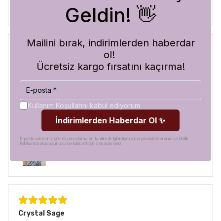
Geldin! 👋
Mailini bırak, indirimlerden haberdar
ol!
Blue Abyss
Ücretsiz kargo fırsatını kaçırma!
30 Temmuz 2026
Hilal
A.
Satın Alınmış
Görür görmez çok beğendim. Hem desen olarak çok şık
Kullanım Koşullarını kabul ediyorum
hem de koruma olarak çok güvenilir. Ayrıca hızlı kargolama
İndirimlerden Haberdar Ol ✨
için teşekkürler
E-posta adresinizi girerek pazarlama ve tanıtım ile ilgili iletişim almayı kabul edersiniz ve Gizlilik
Politikamızı okuduğunuzu ve kabul ettiğinizi onaylarsınız.
Crystal Sage