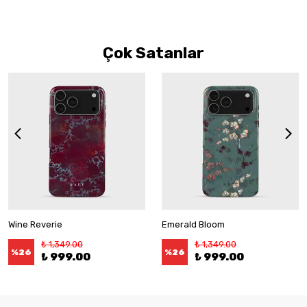
Çok Satanlar
Wine Reverie
Emerald Bloom
₺ 1,349.00
₺ 1,349.00
%
26
%
26
₺ 999.00
₺ 999.00