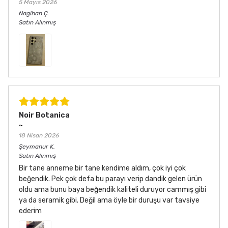
5 Mayıs 2026
Nagihan
Ç.
Satın Alınmış
Noir Botanica
~
18 Nisan 2026
Şeymanur
K.
Satın Alınmış
Bir tane anneme bir tane kendime aldım, çok iyi çok
beğendik. Pek çok defa bu parayı verip dandik gelen ürün
oldu ama bunu baya beğendik kaliteli duruyor cammış gibi
ya da seramik gibi. Değil ama öyle bir duruşu var tavsiye
ederim