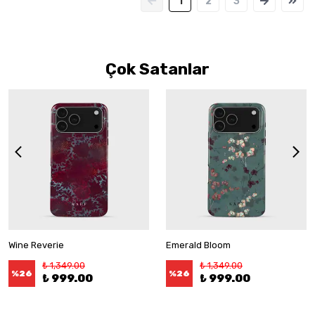
1
2
3
Çok Satanlar
Wine Reverie
Emerald Bloom
₺ 1,349.00
₺ 1,349.00
%
26
%
26
₺ 999.00
₺ 999.00