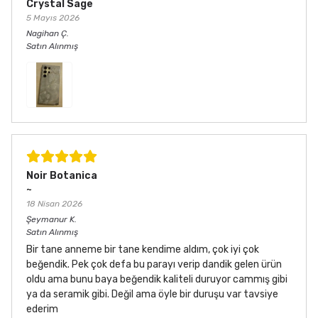
Crystal Sage
5 Mayıs 2026
Nagihan
Ç.
Satın Alınmış
Noir Botanica
~
18 Nisan 2026
Şeymanur
K.
Satın Alınmış
Bir tane anneme bir tane kendime aldım, çok iyi çok
beğendik. Pek çok defa bu parayı verip dandik gelen ürün
oldu ama bunu baya beğendik kaliteli duruyor cammış gibi
ya da seramik gibi. Değil ama öyle bir duruşu var tavsiye
ederim