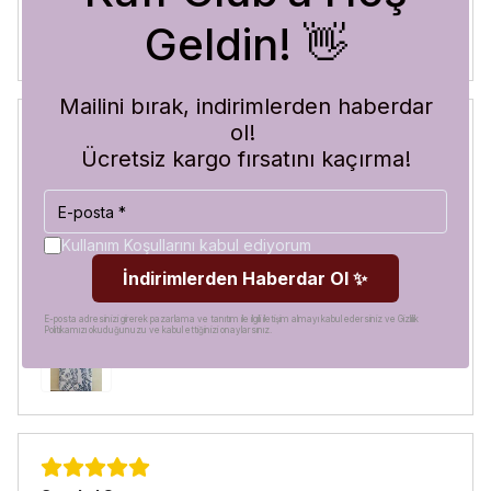
Geldin! 👋
Mailini bırak, indirimlerden haberdar
ol!
Ücretsiz kargo fırsatını kaçırma!
Blue Abyss
30 Temmuz 2026
Hilal
A.
Satın Alınmış
Kullanım Koşullarını kabul ediyorum
Görür görmez çok beğendim. Hem desen olarak çok şık
İndirimlerden Haberdar Ol ✨
hem de koruma olarak çok güvenilir. Ayrıca hızlı kargolama
için teşekkürler
E-posta adresinizi girerek pazarlama ve tanıtım ile ilgili iletişim almayı kabul edersiniz ve Gizlilik
Politikamızı okuduğunuzu ve kabul ettiğinizi onaylarsınız.