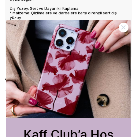
Dış Yüzey: Sert ve Dayanıklı Kaplama
* Malzeme: Çizilmelere ve darbelere karşı dirençli sert dış
yüzey.
* Tasarım: Benzersiz ve şık desenlerle estetik görünüm sunar.
Kullanım Kolaylığı
* Tuş Erişimi: Tuşlara kolay erişim sağlayarak kullanım rahatlığı
sunar.
* Uyum: Telefonunuza tam oturarak gevşek durmaz ve kaliteli
bir his verir.
Yorumlar
Crystal Sage
3 Ağustos 2026
Bükra
A.
Satın Alınmış
Kaff Club’a Hoş