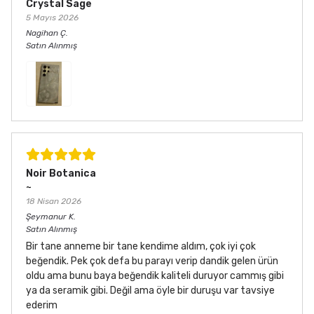
Crystal Sage
5 Mayıs 2026
Nagihan
Ç.
Satın Alınmış
Noir Botanica
~
18 Nisan 2026
Şeymanur
K.
Satın Alınmış
Bir tane anneme bir tane kendime aldım, çok iyi çok
beğendik. Pek çok defa bu parayı verip dandik gelen ürün
oldu ama bunu baya beğendik kaliteli duruyor cammış gibi
ya da seramik gibi. Değil ama öyle bir duruşu var tavsiye
ederim