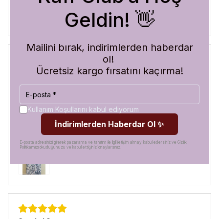
Geldin! 👋
Mailini bırak, indirimlerden haberdar
ol!
Ücretsiz kargo fırsatını kaçırma!
Blue Abyss
30 Temmuz 2026
Hilal
A.
Satın Alınmış
Kullanım Koşullarını kabul ediyorum
Görür görmez çok beğendim. Hem desen olarak çok şık
İndirimlerden Haberdar Ol ✨
hem de koruma olarak çok güvenilir. Ayrıca hızlı kargolama
için teşekkürler
E-posta adresinizi girerek pazarlama ve tanıtım ile ilgili iletişim almayı kabul edersiniz ve Gizlilik
Politikamızı okuduğunuzu ve kabul ettiğinizi onaylarsınız.