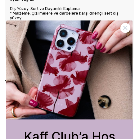
Dış Yüzey: Sert ve Dayanıklı Kaplama
* Malzeme: Çizilmelere ve darbelere karşı dirençli sert dış
yüzey.
* Tasarım: Benzersiz ve şık desenlerle estetik görünüm sunar.
Kullanım Kolaylığı
* Tuş Erişimi: Tuşlara kolay erişim sağlayarak kullanım rahatlığı
sunar.
* Uyum: Telefonunuza tam oturarak gevşek durmaz ve kaliteli
bir his verir.
Yorumlar
Crystal Sage
3 Ağustos 2026
Bükra
A.
Satın Alınmış
Kaff Club’a Hoş