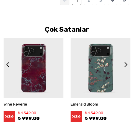
1
2
3
Çok Satanlar
Wine Reverie
Emerald Bloom
₺ 1,349.00
₺ 1,349.00
%
26
%
26
₺ 999.00
₺ 999.00