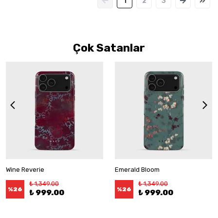
1
2
3
Çok Satanlar
Wine Reverie
Emerald Bloom
₺ 1,349.00
₺ 1,349.00
%
26
%
26
₺ 999.00
₺ 999.00