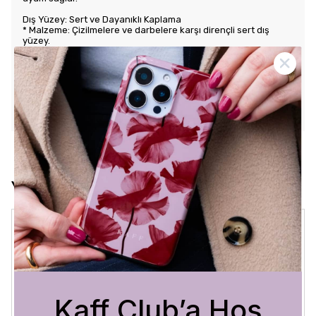
Dış Yüzey: Sert ve Dayanıklı Kaplama
* Malzeme: Çizilmelere ve darbelere karşı dirençli sert dış
yüzey.
* Tasarım: Benzersiz ve şık desenlerle estetik görünüm sunar.
Kullanım Kolaylığı
* Tuş Erişimi: Tuşlara kolay erişim sağlayarak kullanım rahatlığı
sunar.
* Uyum: Telefonunuza tam oturarak gevşek durmaz ve kaliteli
bir his verir.
Yorumlar
Crystal Sage
3 Ağustos 2026
Bükra
A.
Satın Alınmış
Kaff Club’a Hoş