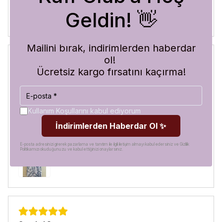
Geldin! 👋
Mailini bırak, indirimlerden haberdar
ol!
Ücretsiz kargo fırsatını kaçırma!
Blue Abyss
30 Temmuz 2026
Hilal
A.
Satın Alınmış
Kullanım Koşullarını kabul ediyorum
Görür görmez çok beğendim. Hem desen olarak çok şık
İndirimlerden Haberdar Ol ✨
hem de koruma olarak çok güvenilir. Ayrıca hızlı kargolama
için teşekkürler
E-posta adresinizi girerek pazarlama ve tanıtım ile ilgili iletişim almayı kabul edersiniz ve Gizlilik
Politikamızı okuduğunuzu ve kabul ettiğinizi onaylarsınız.