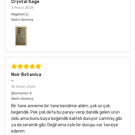
Crystal Sage
5 Mayıs 2026
Nagihan
Ç.
Satın Alınmış
Noir Botanica
~
18 Nisan 2026
Şeymanur
K.
Satın Alınmış
Bir tane anneme bir tane kendime aldım, çok iyi çok
beğendik. Pek çok defa bu parayı verip dandik gelen ürün
oldu ama bunu baya beğendik kaliteli duruyor cammış gibi
ya da seramik gibi. Değil ama öyle bir duruşu var tavsiye
ederim