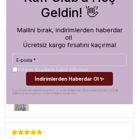
Geldin! 👋
Mailini bırak, indirimlerden haberdar
ol!
Ücretsiz kargo fırsatını kaçırma!
Blue Abyss
30 Temmuz 2026
Hilal
A.
Satın Alınmış
Kullanım Koşullarını kabul ediyorum
Görür görmez çok beğendim. Hem desen olarak çok şık
İndirimlerden Haberdar Ol ✨
hem de koruma olarak çok güvenilir. Ayrıca hızlı kargolama
için teşekkürler
E-posta adresinizi girerek pazarlama ve tanıtım ile ilgili iletişim almayı kabul edersiniz ve Gizlilik
Politikamızı okuduğunuzu ve kabul ettiğinizi onaylarsınız.