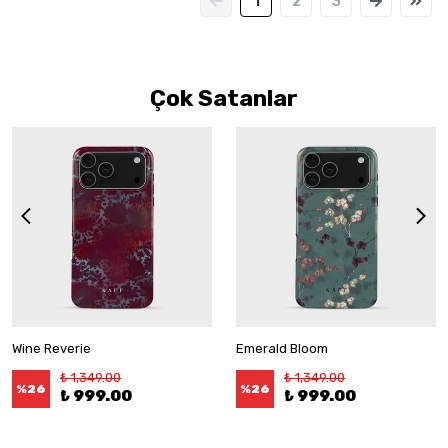
1
2
3
Çok Satanlar
Wine Reverie
Emerald Bloom
₺ 1,349.00
₺ 1,349.00
%
26
%
26
₺ 999.00
₺ 999.00