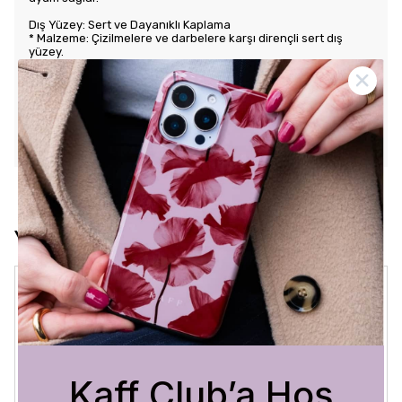
Dış Yüzey: Sert ve Dayanıklı Kaplama
* Malzeme: Çizilmelere ve darbelere karşı dirençli sert dış
yüzey.
* Tasarım: Benzersiz ve şık desenlerle estetik görünüm sunar.
Kullanım Kolaylığı
* Tuş Erişimi: Tuşlara kolay erişim sağlayarak kullanım rahatlığı
sunar.
* Uyum: Telefonunuza tam oturarak gevşek durmaz ve kaliteli
bir his verir.
Yorumlar
Crystal Sage
3 Ağustos 2026
Bükra
A.
Satın Alınmış
Kaff Club’a Hoş