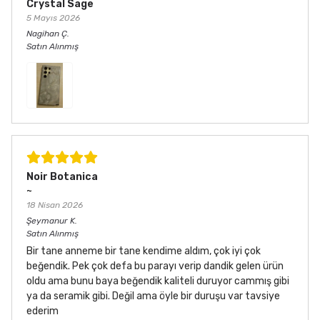
Crystal Sage
5 Mayıs 2026
Nagihan
Ç.
Satın Alınmış
Noir Botanica
~
18 Nisan 2026
Şeymanur
K.
Satın Alınmış
Bir tane anneme bir tane kendime aldım, çok iyi çok
beğendik. Pek çok defa bu parayı verip dandik gelen ürün
oldu ama bunu baya beğendik kaliteli duruyor cammış gibi
ya da seramik gibi. Değil ama öyle bir duruşu var tavsiye
ederim