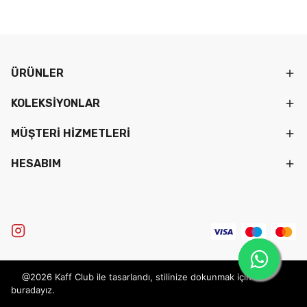
ÜRÜNLER
KOLEKSİYONLAR
MÜŞTERİ HİZMETLERİ
HESABIM
@2026 Kaff Club ile tasarlandı, stilinize dokunmak için
buradayız.