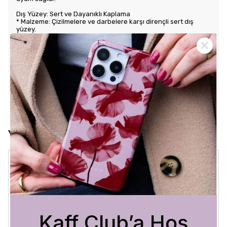
Dış Yüzey: Sert ve Dayanıklı Kaplama
* Malzeme: Çizilmelere ve darbelere karşı dirençli sert dış
yüzey.
* Tasarım: Benzersiz ve şık desenlerle estetik görünüm sunar.
Kullanım Kolaylığı
* Tuş Erişimi: Tuşlara kolay erişim sağlayarak kullanım rahatlığı
sunar.
* Uyum: Telefonunuza tam oturarak gevşek durmaz ve kaliteli
bir his verir.
Yorumlar
Crystal Sage
3 Ağustos 2026
Bükra
A.
Satın Alınmış
Kaff Club’a Hoş