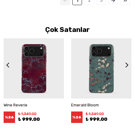
1
2
3
Çok Satanlar
Wine Reverie
Emerald Bloom
₺ 1,349.00
₺ 1,349.00
%
26
%
26
₺ 999.00
₺ 999.00