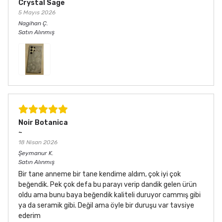
Crystal Sage
5 Mayıs 2026
Nagihan
Ç.
Satın Alınmış
Noir Botanica
~
18 Nisan 2026
Şeymanur
K.
Satın Alınmış
Bir tane anneme bir tane kendime aldım, çok iyi çok
beğendik. Pek çok defa bu parayı verip dandik gelen ürün
oldu ama bunu baya beğendik kaliteli duruyor cammış gibi
ya da seramik gibi. Değil ama öyle bir duruşu var tavsiye
ederim