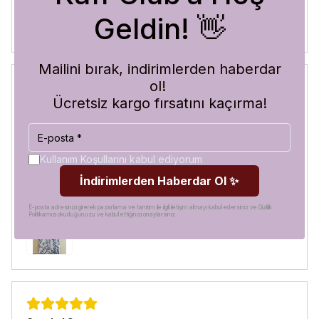
Geldin! 👋
Mailini bırak, indirimlerden haberdar
ol!
Ücretsiz kargo fırsatını kaçırma!
Blue Abyss
30 Temmuz 2026
Hilal
A.
Satın Alınmış
Kullanım Koşullarını kabul ediyorum
Görür görmez çok beğendim. Hem desen olarak çok şık
İndirimlerden Haberdar Ol ✨
hem de koruma olarak çok güvenilir. Ayrıca hızlı kargolama
için teşekkürler
E-posta adresinizi girerek pazarlama ve tanıtım ile ilgili iletişim almayı kabul edersiniz ve Gizlilik
Politikamızı okuduğunuzu ve kabul ettiğinizi onaylarsınız.