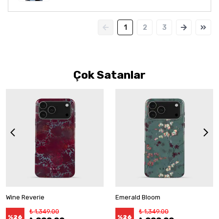
1
2
3
Çok Satanlar
Wine Reverie
Emerald Bloom
₺ 1,349.00
₺ 1,349.00
%
26
%
26