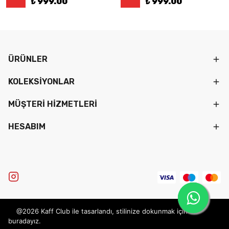
₺ 999.00
₺ 999.00
ÜRÜNLER
KOLEKSİYONLAR
MÜŞTERİ HİZMETLERİ
HESABIM
@2026 Kaff Club ile tasarlandı, stilinize dokunmak için
buradayız.