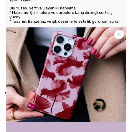
Dış Yüzey: Sert ve Dayanıklı Kaplama
* Malzeme: Çizilmelere ve darbelere karşı dirençli sert dış
yüzey.
* Tasarım: Benzersiz ve şık desenlerle estetik görünüm sunar.
Kullanım Kolaylığı
* Tuş Erişimi: Tuşlara kolay erişim sağlayarak kullanım rahatlığı
sunar.
* Uyum: Telefonunuza tam oturarak gevşek durmaz ve kaliteli
bir his verir.
KARGO VE İADE POLİTİKASI
Yorumlar
Crystal Sage
3 Ağustos 2026