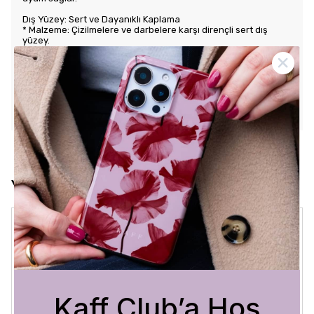
Dış Yüzey: Sert ve Dayanıklı Kaplama
* Malzeme: Çizilmelere ve darbelere karşı dirençli sert dış
yüzey.
* Tasarım: Benzersiz ve şık desenlerle estetik görünüm sunar.
Kullanım Kolaylığı
* Tuş Erişimi: Tuşlara kolay erişim sağlayarak kullanım rahatlığı
sunar.
* Uyum: Telefonunuza tam oturarak gevşek durmaz ve kaliteli
bir his verir.
Yorumlar
Crystal Sage
3 Ağustos 2026
Bükra
A.
Satın Alınmış
Kaff Club’a Hoş