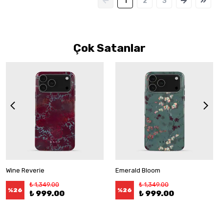
1
2
3
Çok Satanlar
Wine Reverie
Emerald Bloom
₺ 1,349.00
₺ 1,349.00
%
26
%
26
₺ 999.00
₺ 999.00