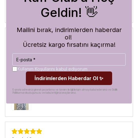
Geldin! 👋
Mailini bırak, indirimlerden haberdar
ol!
Ücretsiz kargo fırsatını kaçırma!
Blue Abyss
30 Temmuz 2026
Hilal
A.
Satın Alınmış
Kullanım Koşullarını kabul ediyorum
Görür görmez çok beğendim. Hem desen olarak çok şık
İndirimlerden Haberdar Ol ✨
hem de koruma olarak çok güvenilir. Ayrıca hızlı kargolama
için teşekkürler
E-posta adresinizi girerek pazarlama ve tanıtım ile ilgili iletişim almayı kabul edersiniz ve Gizlilik
Politikamızı okuduğunuzu ve kabul ettiğinizi onaylarsınız.