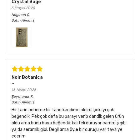
Crystal Sage
5 Mayıs 2026
Nagihan
Ç.
Satın Alınmış
Noir Botanica
~
18 Nisan 2026
Şeymanur
K.
Satın Alınmış
Bir tane anneme bir tane kendime aldım, çok iyi çok
beğendik. Pek çok defa bu parayı verip dandik gelen ürün
oldu ama bunu baya beğendik kaliteli duruyor cammış gibi
ya da seramik gibi. Değil ama öyle bir duruşu var tavsiye
ederim