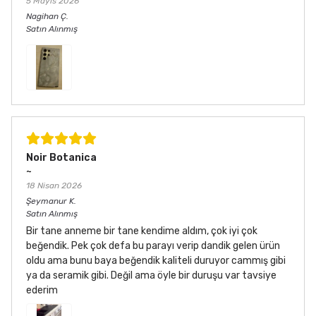
5 Mayıs 2026
Nagihan
Ç.
Satın Alınmış
Noir Botanica
~
18 Nisan 2026
Şeymanur
K.
Satın Alınmış
Bir tane anneme bir tane kendime aldım, çok iyi çok
beğendik. Pek çok defa bu parayı verip dandik gelen ürün
oldu ama bunu baya beğendik kaliteli duruyor cammış gibi
ya da seramik gibi. Değil ama öyle bir duruşu var tavsiye
ederim