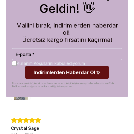
Geldin! 👋
Mailini bırak, indirimlerden haberdar
ol!
Blue Abyss
Ücretsiz kargo fırsatını kaçırma!
30 Temmuz 2026
Hilal
A.
Satın Alınmış
Görür görmez çok beğendim. Hem desen olarak çok şık
Kullanım Koşullarını kabul ediyorum
hem de koruma olarak çok güvenilir. Ayrıca hızlı kargolama
İndirimlerden Haberdar Ol ✨
için teşekkürler
E-posta adresinizi girerek pazarlama ve tanıtım ile ilgili iletişim almayı kabul edersiniz ve Gizlilik
Politikamızı okuduğunuzu ve kabul ettiğinizi onaylarsınız.
Crystal Sage