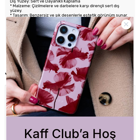
Dış Yüzey: Sert ve Dayanıklı Kaplama
* Malzeme: Çizilmelere ve darbelere karşı dirençli sert dış
yüzey.
* Tasarım: Benzersiz ve şık desenlerle estetik görünüm sunar.
Kullanım Kolaylığı
* Tuş Erişimi: Tuşlara kolay erişim sağlayarak kullanım rahatlığı
sunar.
* Uyum: Telefonunuza tam oturarak gevşek durmaz ve kaliteli
bir his verir.
Yorumlar
Crystal Sage
3 Ağustos 2026
Bükra
A.
Satın Alınmış
Kaff Club’a Hoş