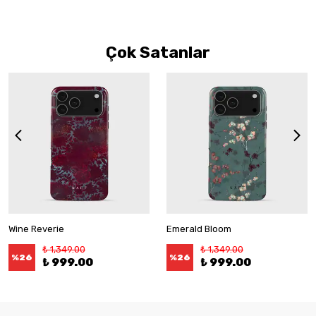
Çok Satanlar
Wine Reverie
Emerald Bloom
₺ 1,349.00
₺ 1,349.00
%
26
%
26
₺ 999.00
₺ 999.00