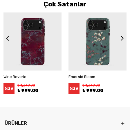
Çok Satanlar
Wine Reverie
Emerald Bloom
₺ 1,349.00
₺ 1,349.00
%
26
%
26
₺ 999.00
₺ 999.00
ÜRÜNLER