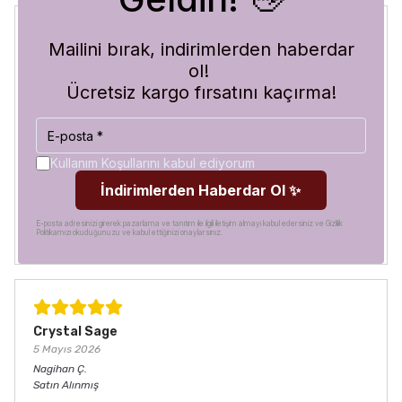
Mailini bırak, indirimlerden haberdar
Blue Abyss
ol!
30 Temmuz 2026
Ücretsiz kargo fırsatını kaçırma!
Hilal
A.
Satın Alınmış
Görür görmez çok beğendim. Hem desen olarak çok şık
hem de koruma olarak çok güvenilir. Ayrıca hızlı kargolama
Kullanım Koşullarını kabul ediyorum
için teşekkürler
İndirimlerden Haberdar Ol ✨
E-posta adresinizi girerek pazarlama ve tanıtım ile ilgili iletişim almayı kabul edersiniz ve Gizlilik
Politikamızı okuduğunuzu ve kabul ettiğinizi onaylarsınız.
Crystal Sage
5 Mayıs 2026
Nagihan
Ç.
Satın Alınmış