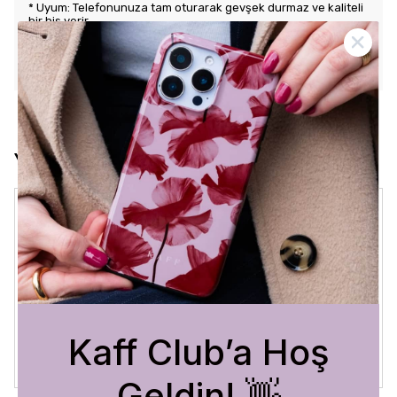
* Uyum: Telefonunuza tam oturarak gevşek durmaz ve kaliteli
bir his verir.
KARGO VE İADE POLİTİKASI
Yorumlar
Crystal Sage
3 Ağustos 2026
Bükra
A.
Satın Alınmış
Kaff Club’a Hoş
Geldin! 👋