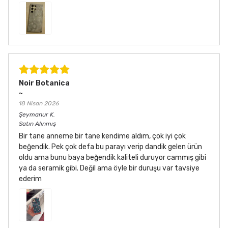
Noir Botanica
~
18 Nisan 2026
Şeymanur
K.
Satın Alınmış
Bir tane anneme bir tane kendime aldım, çok iyi çok
beğendik. Pek çok defa bu parayı verip dandik gelen ürün
oldu ama bunu baya beğendik kaliteli duruyor cammış gibi
ya da seramik gibi. Değil ama öyle bir duruşu var tavsiye
ederim