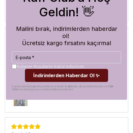
Geldin! 👋
Mailini bırak, indirimlerden haberdar
ol!
Ücretsiz kargo fırsatını kaçırma!
Blue Abyss
30 Temmuz 2026
Hilal
A.
Satın Alınmış
Kullanım Koşullarını kabul ediyorum
Görür görmez çok beğendim. Hem desen olarak çok şık
İndirimlerden Haberdar Ol ✨
hem de koruma olarak çok güvenilir. Ayrıca hızlı kargolama
için teşekkürler
E-posta adresinizi girerek pazarlama ve tanıtım ile ilgili iletişim almayı kabul edersiniz ve Gizlilik
Politikamızı okuduğunuzu ve kabul ettiğinizi onaylarsınız.