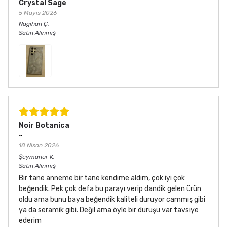
Crystal Sage
5 Mayıs 2026
Nagihan
Ç.
Satın Alınmış
Noir Botanica
~
18 Nisan 2026
Şeymanur
K.
Satın Alınmış
Bir tane anneme bir tane kendime aldım, çok iyi çok
beğendik. Pek çok defa bu parayı verip dandik gelen ürün
oldu ama bunu baya beğendik kaliteli duruyor cammış gibi
ya da seramik gibi. Değil ama öyle bir duruşu var tavsiye
ederim