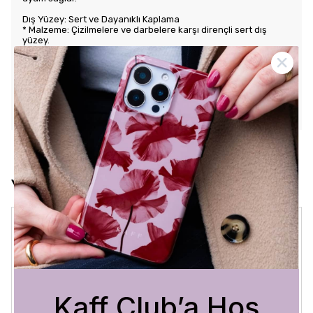
Dış Yüzey: Sert ve Dayanıklı Kaplama
* Malzeme: Çizilmelere ve darbelere karşı dirençli sert dış
yüzey.
* Tasarım: Benzersiz ve şık desenlerle estetik görünüm sunar.
Kullanım Kolaylığı
* Tuş Erişimi: Tuşlara kolay erişim sağlayarak kullanım rahatlığı
sunar.
* Uyum: Telefonunuza tam oturarak gevşek durmaz ve kaliteli
bir his verir.
Yorumlar
Crystal Sage
3 Ağustos 2026
Bükra
A.
Satın Alınmış
Kaff Club’a Hoş