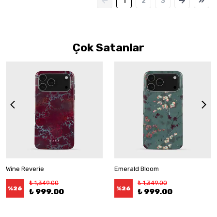
1
2
3
Çok Satanlar
Wine Reverie
Emerald Bloom
₺ 1,349.00
₺ 1,349.00
%
26
%
26
₺ 999.00
₺ 999.00