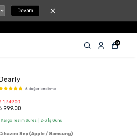
Devam
0
Dearly
6 değerlendirme
₺ 1,349.00
₺ 999.00
• Kargo Teslim Süresi | 2-3 İş Günü
Cihazını Seç (Apple / Samsung)