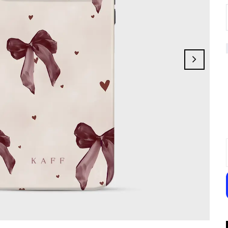
Charme
Black Whim
Griselle
Bat&Bloom