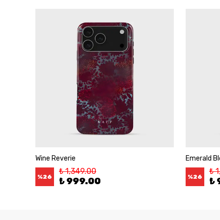
Wine Reverie
Emerald B
₺ 1,349.00
₺ 
%
26
%
26
₺ 999.00
₺ 