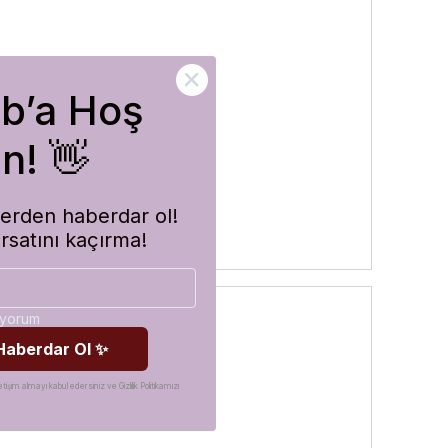
ub’a Hoş
rler
n! 👋
imlerden haberdar ol!
ırsatını kaçırma!
diyorum
 Haberdar Ol ✨
etişim almayı kabul edersiniz ve Gizlilik Politikamızı