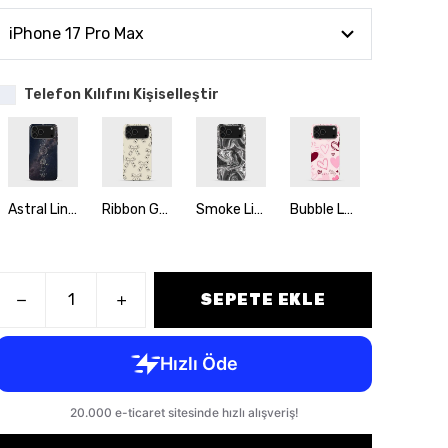
Telefon Kılıfını Kişiselleştir
Astral Lineage
Ribbon Galaxy
Smoke Line
Bubble Love
Warm minimali
SEPETE EKLE