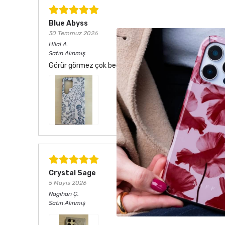
Blue Abyss
30 Temmuz 2026
Hilal
A.
Satın Alınmış
Görür görmez çok beğendim. Hem desen olarak çok şık he
Crystal Sage
5 Mayıs 2026
Nagihan
Ç.
Satın Alınmış