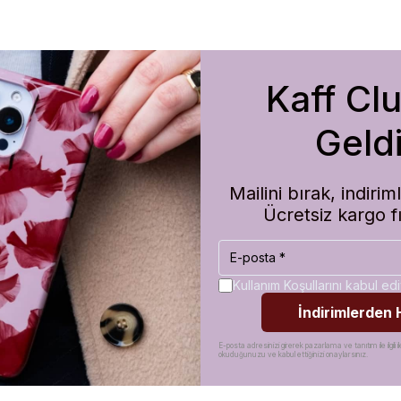
Kaff Cl
m de koruma olarak çok güvenilir. Ayrıca hızlı kargolama için teşekkü
Geldi
Mailini bırak, indir
Ücretsiz kargo f
Kullanım Koşullarını kabul e
İndirimlerden
E-posta adresinizi girerek pazarlama ve tanıtım ile ilgili il
okuduğunuzu ve kabul ettiğinizi onaylarsınız.