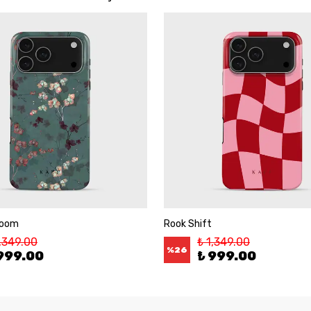
loom
Rook Shift
1,349.00
₺ 1,349.00
%
26
999.00
₺ 999.00