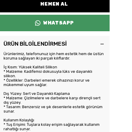
HEMEN AL
WHATSAPP
ÜRÜN BİLGİLENDİRMESİ
Ürünlerimiz, telefonunuz için hem estetik hem de üstün
koruma sağlayan iki parçalı kılıflardır.
İç Kısım: Yüksek Kaliteli Silikon
* Malzeme: Kadifemsi dokusuyla lüks ve dayanıklı
silikon.
* Özellikler: Darbeleri emerek cihazınızı korur ve
mükemmel uyum sağlar.
Dış Yüzey: Sert ve Dayanıklı Kaplama
* Malzeme: Çizilmelere ve darbelere karşı dirençli sert
dış yüzey.
* Tasarım: Benzersiz ve şık desenlerle estetik görünüm
sunar.
Kullanım Kolaylığı
* Tuş Erişimi: Tuşlara kolay erişim sağlayarak kullanım
rahatlığı sunar.