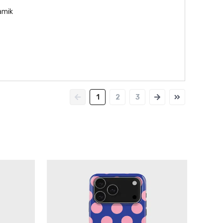
namik
1
2
3