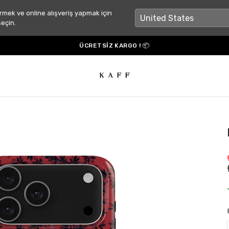
rmek ve online alışveriş yapmak için
seçin.
TÜM ÜRÜNLERDE %25 İNDİRİM ! 🚨