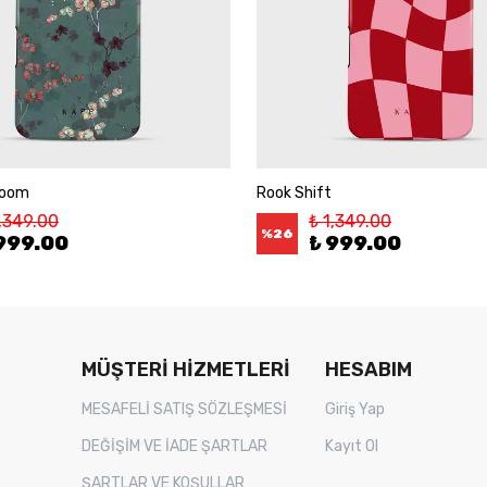
loom
Rook Shift
1,349.00
₺ 1,349.00
%
26
999.00
₺ 999.00
MÜŞTERİ HİZMETLERİ
HESABIM
MESAFELİ SATIŞ SÖZLEŞMESİ
Giriş Yap
DEĞİŞİM VE İADE ŞARTLAR
Kayıt Ol
ŞARTLAR VE KOŞULLAR