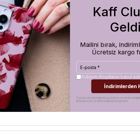
Kaff Cl
Geldi
Mailini bırak, indir
Ücretsiz kargo f
Kullanım Koşullarını kabul e
İndirimlerden
E-posta adresinizi girerek pazarlama ve tanıtım ile ilgili il
okuduğunuzu ve kabul ettiğinizi onaylarsınız.