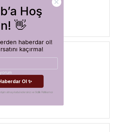
ub’a Hoş
n! 👋
imlerden haberdar ol!
ırsatını kaçırma!
diyorum
 Haberdar Ol ✨
etişim almayı kabul edersiniz ve Gizlilik Politikamızı