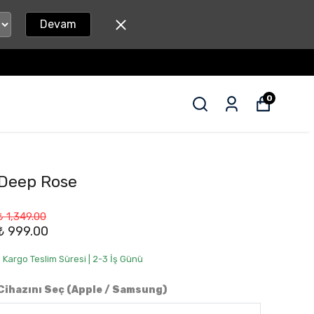
Devam
0
Deep Rose
₺ 1,349.00
₺ 999.00
• Kargo Teslim Süresi | 2-3 İş Günü
Cihazını Seç (Apple / Samsung)