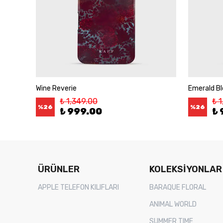
Wine Reverie
Emerald B
₺ 1,349.00
₺ 
%
26
%
26
₺ 999.00
₺ 
ÜRÜNLER
KOLEKSİYONLAR
APPLE TELEFON KILIFLARI
BARAQUE FLORAL
ANIMAL WORLD
SUMMER TIME