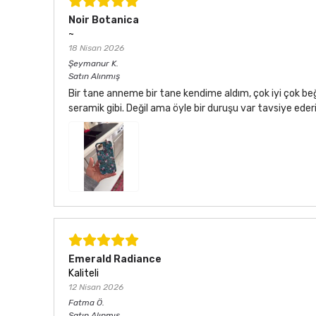
Noir Botanica
~
18 Nisan 2026
Şeymanur
K.
Satın Alınmış
Bir tane anneme bir tane kendime aldım, çok iyi çok be
seramik gibi. Değil ama öyle bir duruşu var tavsiye ede
Emerald Radiance
Kaliteli
12 Nisan 2026
Fatma
Ö.
Satın Alınmış