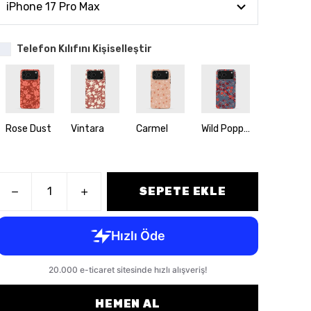
Telefon Kılıfını Kişiselleştir
Rose Dust
Vintara
Carmel
Wild Poppyfield
Orlina
SEPETE EKLE
HEMEN AL