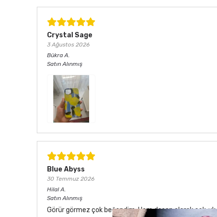
Crystal Sage
3 Ağustos 2026
Bükra
A.
Satın Alınmış
Blue Abyss
30 Temmuz 2026
Hilal
A.
Satın Alınmış
Görür görmez çok beğendim. Hem desen olarak çok şık he