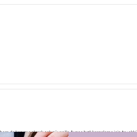
m de koruma olarak çok güvenilir. Ayrıca hızlı kargolama için teşekkü