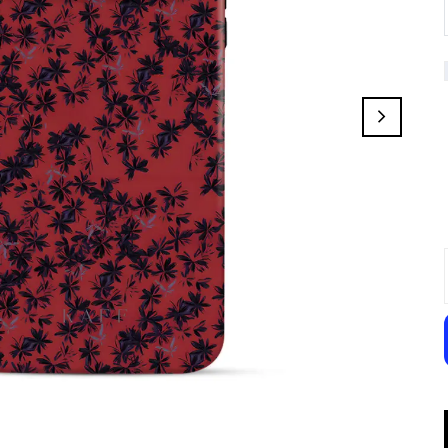
Bloomery
Tender Field
Amarisse
Violet Surge