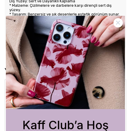
Dış Yüzey: Sert ve Dayanıklı Kaplama
* Malzeme: Çizilmelere ve darbelere karşı dirençli sert dış
yüzey.
* Tasarım: Benzersiz ve şık desenlerle estetik görünüm sunar.
Kullanım Kolaylığı
* Tuş Erişimi: Tuşlara kolay erişim sağlayarak kullanım rahatlığı
sunar.
* Uyum: Telefonunuza tam oturarak gevşek durmaz ve kaliteli
bir his verir.
Yorumlar
Crystal Sage
3 Ağustos 2026
Bükra
A.
Satın Alınmış
Kaff Club’a Hoş