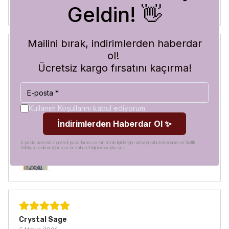
Geldin! 👋
Mailini bırak, indirimlerden haberdar
ol!
Blue Abyss
Ücretsiz kargo fırsatını kaçırma!
30 Temmuz 2026
Hilal
A.
Satın Alınmış
Görür görmez çok beğendim. Hem desen olarak çok şık
Kullanım Koşullarını kabul ediyorum
hem de koruma olarak çok güvenilir. Ayrıca hızlı kargolama
İndirimlerden Haberdar Ol ✨
için teşekkürler
E-posta adresinizi girerek pazarlama ve tanıtım ile ilgili iletişim almayı kabul edersiniz ve Gizlilik
Politikamızı okuduğunuzu ve kabul ettiğinizi onaylarsınız.
Crystal Sage