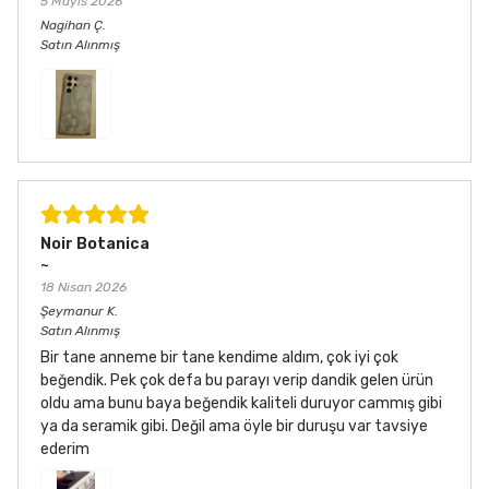
5 Mayıs 2026
Nagihan
Ç.
Satın Alınmış
Noir Botanica
~
18 Nisan 2026
Şeymanur
K.
Satın Alınmış
Bir tane anneme bir tane kendime aldım, çok iyi çok
beğendik. Pek çok defa bu parayı verip dandik gelen ürün
oldu ama bunu baya beğendik kaliteli duruyor cammış gibi
ya da seramik gibi. Değil ama öyle bir duruşu var tavsiye
ederim