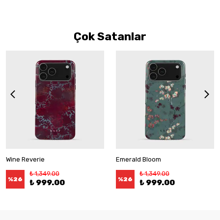
Çok Satanlar
Wine Reverie
Emerald Bloom
₺ 1,349.00
₺ 1,349.00
%
26
%
26
₺ 999.00
₺ 999.00