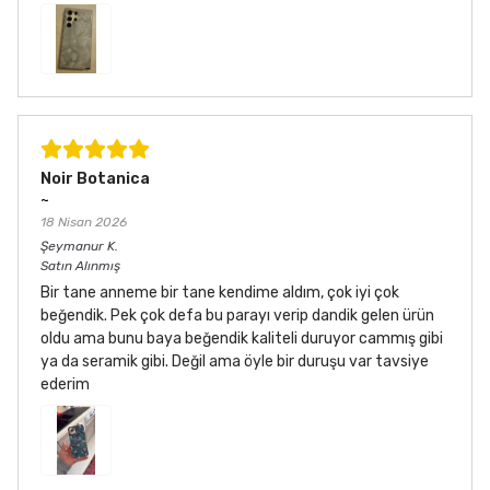
Noir Botanica
~
18 Nisan 2026
Şeymanur
K.
Satın Alınmış
Bir tane anneme bir tane kendime aldım, çok iyi çok
beğendik. Pek çok defa bu parayı verip dandik gelen ürün
oldu ama bunu baya beğendik kaliteli duruyor cammış gibi
ya da seramik gibi. Değil ama öyle bir duruşu var tavsiye
ederim