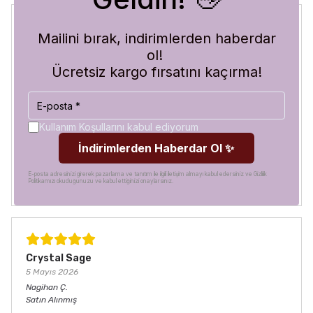
Mailini bırak, indirimlerden haberdar
Blue Abyss
ol!
30 Temmuz 2026
Ücretsiz kargo fırsatını kaçırma!
Hilal
A.
Satın Alınmış
Görür görmez çok beğendim. Hem desen olarak çok şık
hem de koruma olarak çok güvenilir. Ayrıca hızlı kargolama
Kullanım Koşullarını kabul ediyorum
için teşekkürler
İndirimlerden Haberdar Ol ✨
E-posta adresinizi girerek pazarlama ve tanıtım ile ilgili iletişim almayı kabul edersiniz ve Gizlilik
Politikamızı okuduğunuzu ve kabul ettiğinizi onaylarsınız.
Crystal Sage
5 Mayıs 2026
Nagihan
Ç.
Satın Alınmış