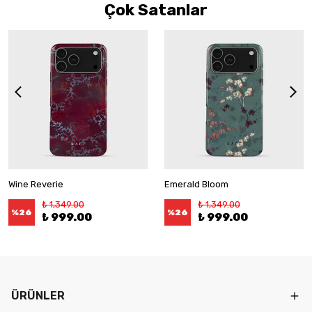
Çok Satanlar
Wine Reverie
Emerald Bloom
₺ 1,349.00
₺ 1,349.00
%
26
%
26
₺ 999.00
₺ 999.00
ÜRÜNLER