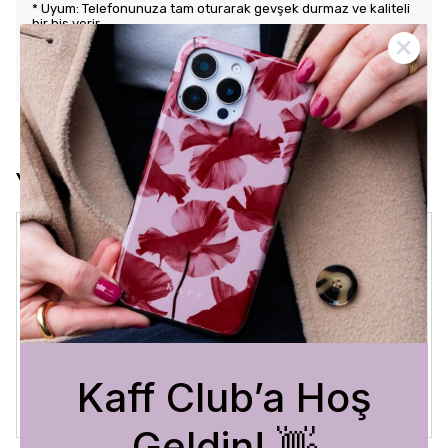
* Uyum: Telefonunuza tam oturarak gevşek durmaz ve kaliteli
bir his verir.
KARGO VE İADE POLİTİKASI
Yorumlar
Crystal Sage
3 Ağustos 2026
Bükra
A.
Satın Alınmış
Kaff Club’a Hoş
Geldin! 👋