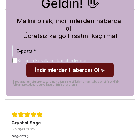
Geldin! 👋
Mailini bırak, indirimlerden haberdar
ol!
Blue Abyss
30 Temmuz 2026
Ücretsiz kargo fırsatını kaçırma!
Hilal
A.
Satın Alınmış
Görür görmez çok beğendim. Hem desen olarak çok şık
hem de koruma olarak çok güvenilir. Ayrıca hızlı kargolama
Kullanım Koşullarını kabul ediyorum
için teşekkürler
İndirimlerden Haberdar Ol ✨
E-posta adresinizi girerek pazarlama ve tanıtım ile ilgili iletişim almayı kabul edersiniz ve Gizlilik
Politikamızı okuduğunuzu ve kabul ettiğinizi onaylarsınız.
Crystal Sage
5 Mayıs 2026
Nagihan
Ç.