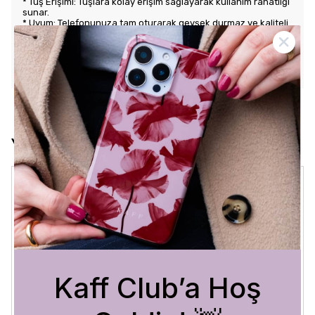
* Tuş Erişimi: Tuşlara kolay erişim sağlayarak kullanım rahatlığı
sunar.
* Uyum: Telefonunuza tam oturarak gevşek durmaz ve kaliteli
bir his verir.
KARGO VE İADE POLİTİKASI
Yorumlar
Crystal Sage
3 Ağustos 2026
Bükra
A.
Satın Alınmış
Kaff Club’a Hoş