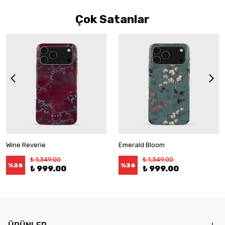
Çok Satanlar
Wine Reverie
Emerald Bloom
₺ 1,349.00
₺ 1,349.00
%
26
%
26
₺ 999.00
₺ 999.00