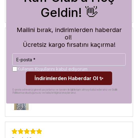
Geldin! 👋
Mailini bırak, indirimlerden haberdar
ol!
Ücretsiz kargo fırsatını kaçırma!
Blue Abyss
30 Temmuz 2026
Hilal
A.
Satın Alınmış
Kullanım Koşullarını kabul ediyorum
Görür görmez çok beğendim. Hem desen olarak çok şık
İndirimlerden Haberdar Ol ✨
hem de koruma olarak çok güvenilir. Ayrıca hızlı kargolama
için teşekkürler
E-posta adresinizi girerek pazarlama ve tanıtım ile ilgili iletişim almayı kabul edersiniz ve Gizlilik
Politikamızı okuduğunuzu ve kabul ettiğinizi onaylarsınız.