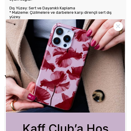
Dış Yüzey: Sert ve Dayanıklı Kaplama
* Malzeme: Çizilmelere ve darbelere karşı dirençli sert dış
yüzey.
* Tasarım: Benzersiz ve şık desenlerle estetik görünüm sunar.
Kullanım Kolaylığı
* Tuş Erişimi: Tuşlara kolay erişim sağlayarak kullanım rahatlığı
sunar.
* Uyum: Telefonunuza tam oturarak gevşek durmaz ve kaliteli
bir his verir.
Yorumlar
Crystal Sage
3 Ağustos 2026
Bükra
A.
Satın Alınmış
Kaff Club’a Hoş