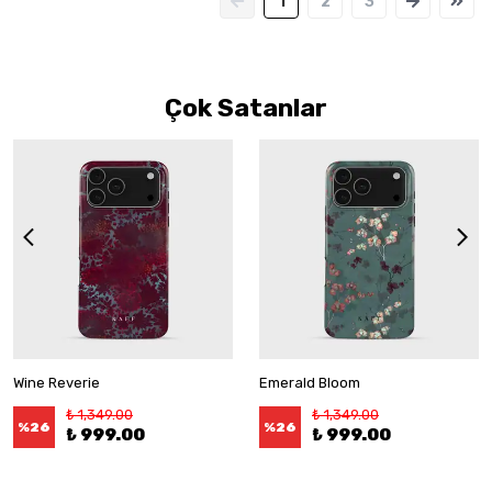
1
2
3
Çok Satanlar
Wine Reverie
Emerald Bloom
₺ 1,349.00
₺ 1,349.00
%
26
%
26
₺ 999.00
₺ 999.00