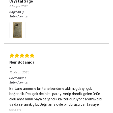
Crystal Sage
5 Mayıs 2026
Nagihan
Ç.
Satın Alınmış
Noir Botanica
~
18 Nisan 2026
Şeymanur
K.
Satın Alınmış
Bir tane anneme bir tane kendime aldım, çok iyi çok
beğendik. Pek çok defa bu parayı verip dandik gelen ürün
oldu ama bunu baya beğendik kaliteli duruyor cammış gibi
ya da seramik gibi. Değil ama öyle bir duruşu var tavsiye
ederim