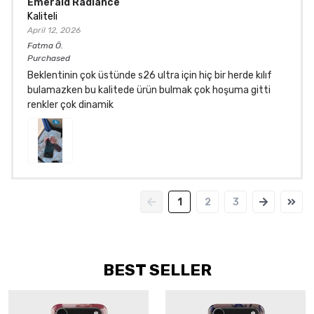
Emerald Radiance
Kaliteli
April 12, 2026
Fatma
Ö.
Purchased
Beklentinin çok üstünde s26 ultra için hiç bir herde kılıf
bulamazken bu kalitede ürün bulmak çok hoşuma gitti
renkler çok dinamik
1
2
3
BEST SELLER