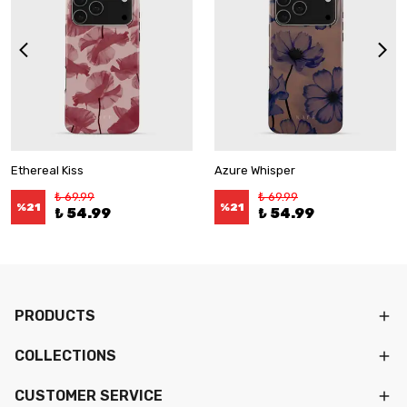
Ethereal Kiss
Azure Whisper
₺ 69.99
₺ 69.99
%
21
%
21
₺ 54.99
₺ 54.99
PRODUCTS
COLLECTIONS
CUSTOMER SERVICE