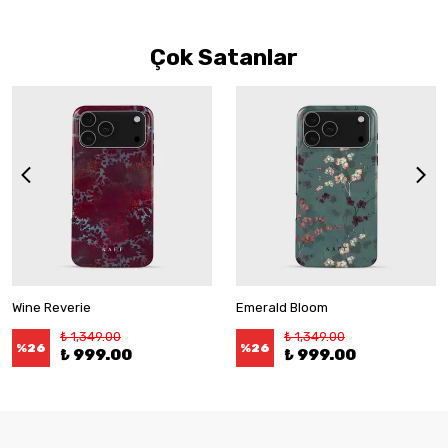
Çok Satanlar
Wine Reverie
Emerald Bloom
₺ 1,349.00
₺ 1,349.00
%
26
%
26
₺ 999.00
₺ 999.00