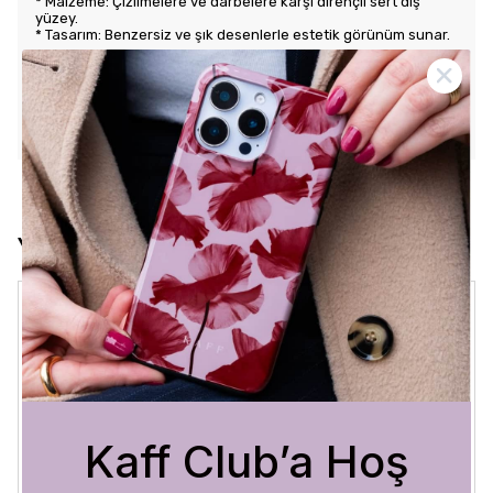
* Malzeme: Çizilmelere ve darbelere karşı dirençli sert dış
yüzey.
* Tasarım: Benzersiz ve şık desenlerle estetik görünüm sunar.
Kullanım Kolaylığı
* Tuş Erişimi: Tuşlara kolay erişim sağlayarak kullanım rahatlığı
sunar.
* Uyum: Telefonunuza tam oturarak gevşek durmaz ve kaliteli
bir his verir.
Yorumlar
Crystal Sage
3 Ağustos 2026
Bükra
A.
Satın Alınmış
Kaff Club’a Hoş