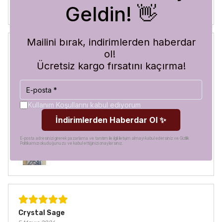
Geldin! 👋
Mailini bırak, indirimlerden haberdar
ol!
Blue Abyss
Ücretsiz kargo fırsatını kaçırma!
30 Temmuz 2026
Hilal
A.
Satın Alınmış
Görür görmez çok beğendim. Hem desen olarak çok şık
Kullanım Koşullarını kabul ediyorum
hem de koruma olarak çok güvenilir. Ayrıca hızlı kargolama
İndirimlerden Haberdar Ol ✨
için teşekkürler
E-posta adresinizi girerek pazarlama ve tanıtım ile ilgili iletişim almayı kabul edersiniz ve Gizlilik
Politikamızı okuduğunuzu ve kabul ettiğinizi onaylarsınız.
Crystal Sage