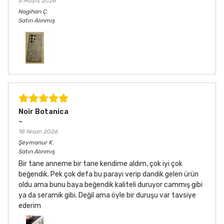
5 Mayıs 2026
Nagihan
Ç.
Satın Alınmış
Noir Botanica
~
18 Nisan 2026
Şeymanur
K.
Satın Alınmış
Bir tane anneme bir tane kendime aldım, çok iyi çok
beğendik. Pek çok defa bu parayı verip dandik gelen ürün
oldu ama bunu baya beğendik kaliteli duruyor cammış gibi
ya da seramik gibi. Değil ama öyle bir duruşu var tavsiye
ederim