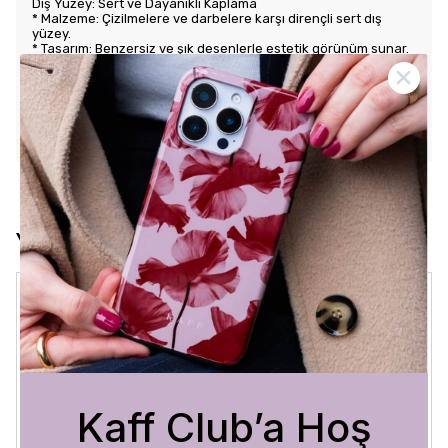
Dış Yüzey: Sert ve Dayanıklı Kaplama
* Malzeme: Çizilmelere ve darbelere karşı dirençli sert dış
yüzey.
* Tasarım: Benzersiz ve şık desenlerle estetik görünüm sunar.
Kullanım Kolaylığı
* Tuş Erişimi: Tuşlara kolay erişim sağlayarak kullanım rahatlığı
sunar.
* Uyum: Telefonunuza tam oturarak gevşek durmaz ve kaliteli
bir his verir.
Yorumlar
Crystal Sage
3 Ağustos 2026
Bükra
A.
Satın Alınmış
Kaff Club’a Hoş