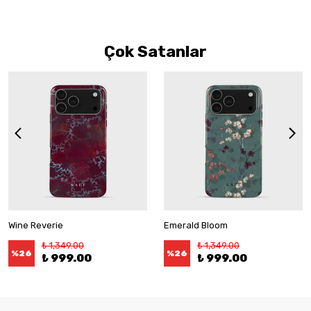
Çok Satanlar
Wine Reverie
Emerald Bloom
₺ 1,349.00
₺ 1,349.00
%
26
%
26
₺ 999.00
₺ 999.00