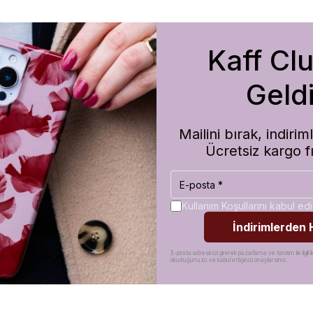
Kaff Cl
m de koruma olarak çok güvenilir. Ayrıca hızlı kargolama için teşekkü
Geldi
Mailini bırak, indir
Ücretsiz kargo f
Kullanım Koşullarını kabul e
İndirimlerden
E-posta adresinizi girerek pazarlama ve tanıtım ile ilgili il
okuduğunuzu ve kabul ettiğinizi onaylarsınız.