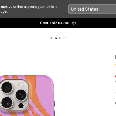
rmek ve online alışveriş yapmak için
seçin.
ÜCRETSİZ KARGO ! 📦