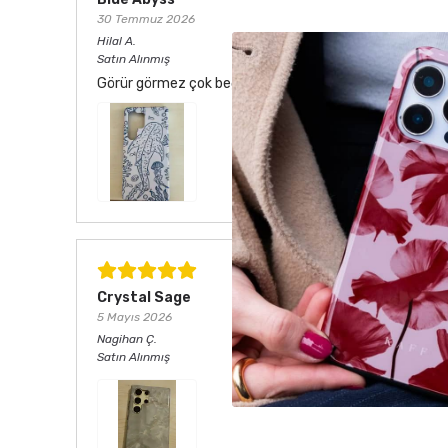
30 Temmuz 2026
Hilal
A.
Satın Alınmış
Görür görmez çok beğendim. Hem desen olarak çok şık he
Crystal Sage
5 Mayıs 2026
Nagihan
Ç.
Satın Alınmış