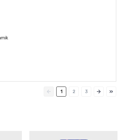
namik
1
2
3