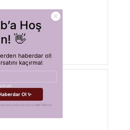
ub’a Hoş
rler
n! 👋
imlerden haberdar ol!
ırsatını kaçırma!
diyorum
 Haberdar Ol ✨
etişim almayı kabul edersiniz ve Gizlilik Politikamızı