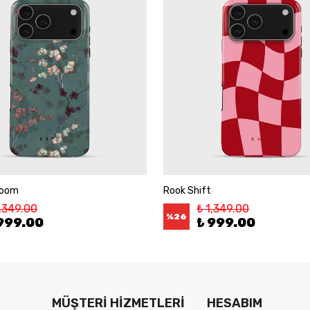
loom
Rook Shift
1,349.00
₺ 1,349.00
%
26
999.00
₺ 999.00
MÜŞTERİ HİZMETLERİ
HESABIM