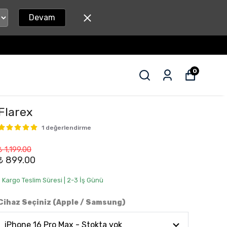
Devam
0
Flarex
1 değerlendirme
₺ 1,199.00
₺ 899.00
• Kargo Teslim Süresi | 2-3 İş Günü
Cihaz Seçiniz (Apple / Samsung)