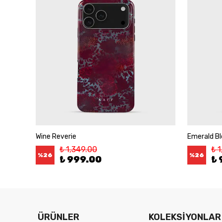
Wine Reverie
Emerald B
₺ 1,349.00
₺ 
%
26
%
26
₺ 999.00
₺ 
ÜRÜNLER
KOLEKSİYONLAR