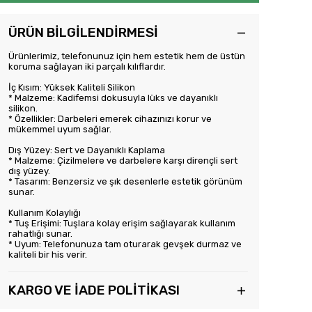
ÜRÜN BİLGİLENDİRMESİ
Ürünlerimiz, telefonunuz için hem estetik hem de üstün
koruma sağlayan iki parçalı kılıflardır.
İç Kısım: Yüksek Kaliteli Silikon
* Malzeme: Kadifemsi dokusuyla lüks ve dayanıklı
silikon.
* Özellikler: Darbeleri emerek cihazınızı korur ve
mükemmel uyum sağlar.
Dış Yüzey: Sert ve Dayanıklı Kaplama
* Malzeme: Çizilmelere ve darbelere karşı dirençli sert
dış yüzey.
* Tasarım: Benzersiz ve şık desenlerle estetik görünüm
sunar.
Kullanım Kolaylığı
* Tuş Erişimi: Tuşlara kolay erişim sağlayarak kullanım
rahatlığı sunar.
* Uyum: Telefonunuza tam oturarak gevşek durmaz ve
kaliteli bir his verir.
KARGO VE İADE POLİTİKASI