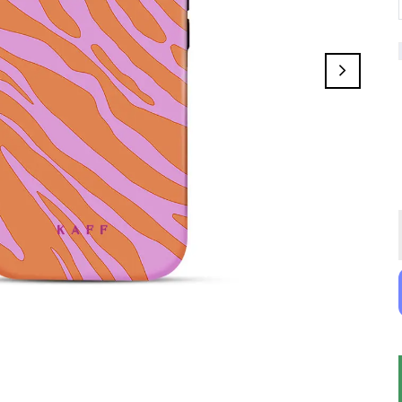
Galactic Outline
Everwyn
Spirit
Golden Ripple