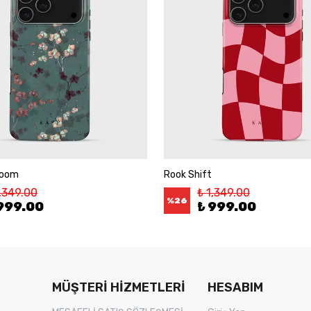
loom
Rook Shift
1,349.00
₺ 1,349.00
%
26
999.00
₺ 999.00
MÜŞTERİ HİZMETLERİ
HESABIM