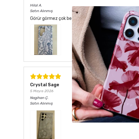
Hilal
A.
Satın Alınmış
Görür görmez çok beğendim. Hem desen olarak çok şık he
Crystal Sage
5 Mayıs 2026
Nagihan
Ç.
Satın Alınmış