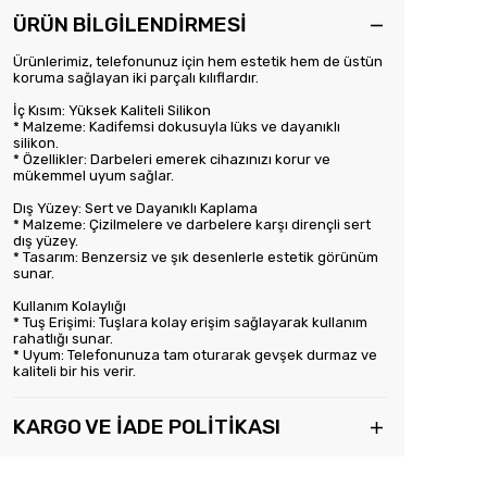
ÜRÜN BİLGİLENDİRMESİ
Ürünlerimiz, telefonunuz için hem estetik hem de üstün
koruma sağlayan iki parçalı kılıflardır.
İç Kısım: Yüksek Kaliteli Silikon
* Malzeme: Kadifemsi dokusuyla lüks ve dayanıklı
silikon.
* Özellikler: Darbeleri emerek cihazınızı korur ve
mükemmel uyum sağlar.
Dış Yüzey: Sert ve Dayanıklı Kaplama
* Malzeme: Çizilmelere ve darbelere karşı dirençli sert
dış yüzey.
* Tasarım: Benzersiz ve şık desenlerle estetik görünüm
sunar.
Kullanım Kolaylığı
* Tuş Erişimi: Tuşlara kolay erişim sağlayarak kullanım
rahatlığı sunar.
* Uyum: Telefonunuza tam oturarak gevşek durmaz ve
kaliteli bir his verir.
KARGO VE İADE POLİTİKASI