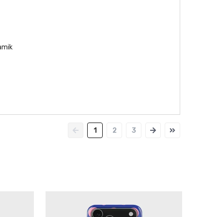
namik
1
2
3