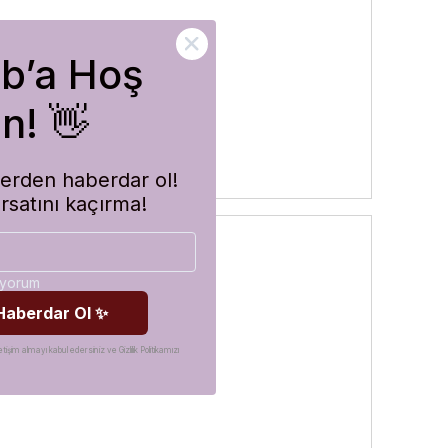
ub’a Hoş
rler
n! 👋
imlerden haberdar ol!
ırsatını kaçırma!
diyorum
 Haberdar Ol ✨
etişim almayı kabul edersiniz ve Gizlilik Politikamızı