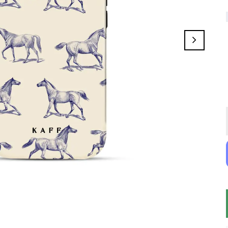
Dalmatian Christmas
Green Bite
Jade Parrot
Snowy Grace