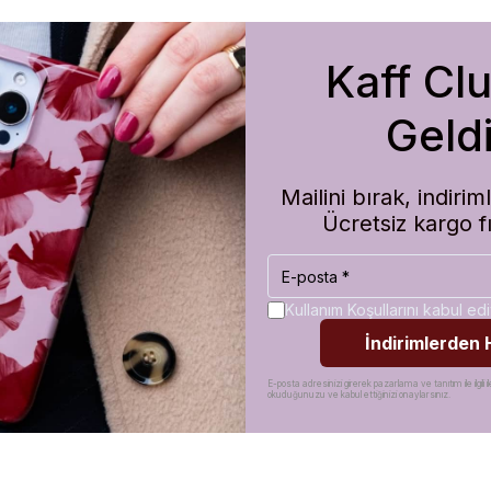
Kaff Cl
m de koruma olarak çok güvenilir. Ayrıca hızlı kargolama için teşekkü
Geldi
Mailini bırak, indir
Ücretsiz kargo f
Kullanım Koşullarını kabul e
İndirimlerden
E-posta adresinizi girerek pazarlama ve tanıtım ile ilgili il
okuduğunuzu ve kabul ettiğinizi onaylarsınız.