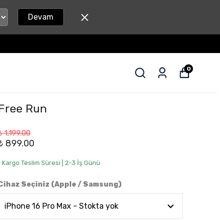
Devam
0
Free Run
₺ 1,199.00
₺ 899.00
• Kargo Teslim Süresi | 2-3 İş Günü
Cihaz Seçiniz (Apple / Samsung)