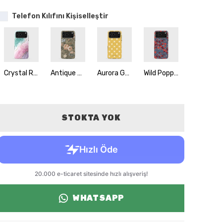
Telefon Kılıfını Kişiselleştir
Crystal Rain
Antique Bloom
Aurora Gold
Wild Poppyfield
Painted Petals
STOKTA YOK
WHATSAPP