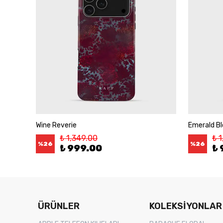
Wine Reverie
Emerald B
₺ 1,349.00
₺ 
%
26
%
26
₺ 999.00
₺ 
ÜRÜNLER
KOLEKSİYONLAR