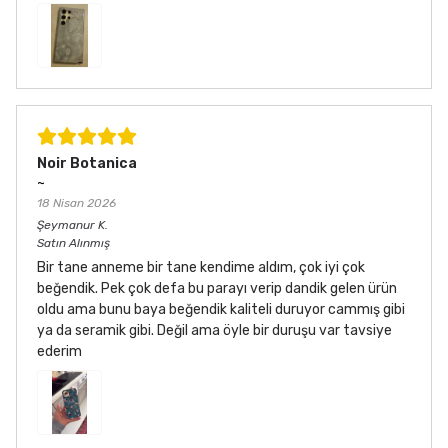
Noir Botanica
~
18 Nisan 2026
Şeymanur
K.
Satın Alınmış
Bir tane anneme bir tane kendime aldım, çok iyi çok
beğendik. Pek çok defa bu parayı verip dandik gelen ürün
oldu ama bunu baya beğendik kaliteli duruyor cammış gibi
ya da seramik gibi. Değil ama öyle bir duruşu var tavsiye
ederim