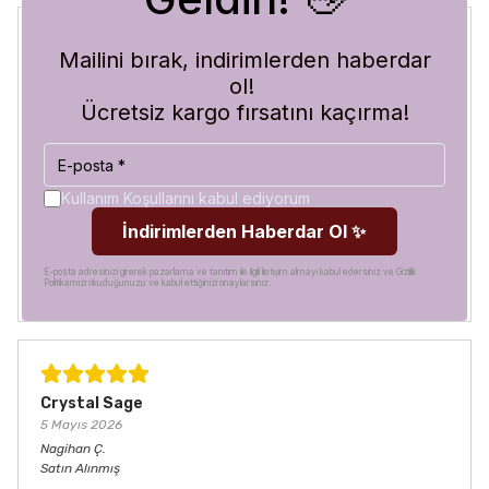
Mailini bırak, indirimlerden haberdar
Blue Abyss
ol!
30 Temmuz 2026
Ücretsiz kargo fırsatını kaçırma!
Hilal
A.
Satın Alınmış
Görür görmez çok beğendim. Hem desen olarak çok şık
hem de koruma olarak çok güvenilir. Ayrıca hızlı kargolama
Kullanım Koşullarını kabul ediyorum
için teşekkürler
İndirimlerden Haberdar Ol ✨
E-posta adresinizi girerek pazarlama ve tanıtım ile ilgili iletişim almayı kabul edersiniz ve Gizlilik
Politikamızı okuduğunuzu ve kabul ettiğinizi onaylarsınız.
Crystal Sage
5 Mayıs 2026
Nagihan
Ç.
Satın Alınmış