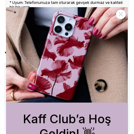
* Uyum: Telefonunuza tam oturarak gevşek durmaz ve kaliteli
bir his verir.
KARGO VE İADE POLİTİKASI
Yorumlar
Crystal Sage
3 Ağustos 2026
Bükra
A.
Satın Alınmış
Kaff Club’a Hoş
Geldin! 👋