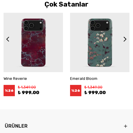
Çok Satanlar
Wine Reverie
Emerald Bloom
₺ 1,349.00
₺ 1,349.00
%
26
%
26
₺ 999.00
₺ 999.00
ÜRÜNLER