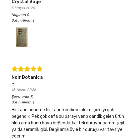
Crystal Sage
5 Mayıs 2026
Nagihan
Ç.
Satın Alınmış
Noir Botanica
~
18 Nisan 2026
Şeymanur
K.
Satın Alınmış
Bir tane anneme bir tane kendime aldım, çok iyi çok
beğendik. Pek çok defa bu parayı verip dandik gelen ürün
oldu ama bunu baya beğendik kaliteli duruyor cammış gibi
ya da seramik gibi. Değil ama öyle bir duruşu var tavsiye
ederim