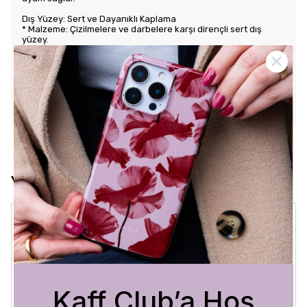
Dış Yüzey: Sert ve Dayanıklı Kaplama
* Malzeme: Çizilmelere ve darbelere karşı dirençli sert dış
yüzey.
* Tasarım: Benzersiz ve şık desenlerle estetik görünüm sunar.
Kullanım Kolaylığı
* Tuş Erişimi: Tuşlara kolay erişim sağlayarak kullanım rahatlığı
sunar.
* Uyum: Telefonunuza tam oturarak gevşek durmaz ve kaliteli
bir his verir.
Yorumlar
Crystal Sage
3 Ağustos 2026
Bükra
A.
Satın Alınmış
Kaff Club’a Hoş