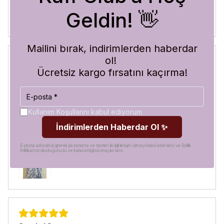
Geldin! 👋
Mailini bırak, indirimlerden haberdar
ol!
Ücretsiz kargo fırsatını kaçırma!
Blue Abyss
30 Temmuz 2026
Hilal
A.
Satın Alınmış
Kullanım Koşullarını kabul ediyorum
Görür görmez çok beğendim. Hem desen olarak çok şık
İndirimlerden Haberdar Ol ✨
hem de koruma olarak çok güvenilir. Ayrıca hızlı kargolama
için teşekkürler
E-posta adresinizi girerek pazarlama ve tanıtım ile ilgili iletişim almayı kabul edersiniz ve Gizlilik
Politikamızı okuduğunuzu ve kabul ettiğinizi onaylarsınız.