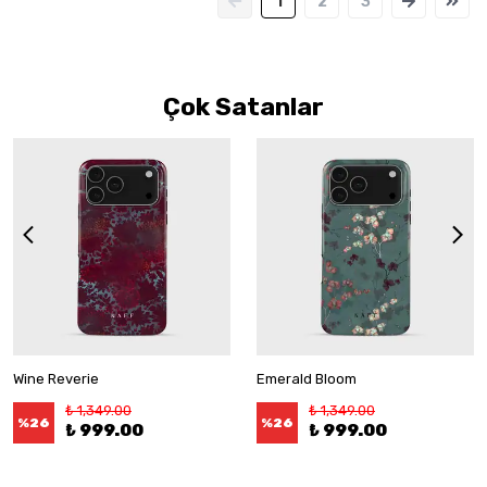
1
2
3
Çok Satanlar
Wine Reverie
Emerald Bloom
₺ 1,349.00
₺ 1,349.00
%
26
%
26
₺ 999.00
₺ 999.00