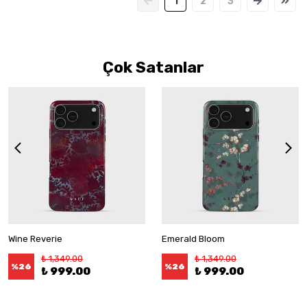
1
2
3
Çok Satanlar
Wine Reverie
Emerald Bloom
₺ 1,349.00
₺ 1,349.00
%
26
%
26
₺ 999.00
₺ 999.00