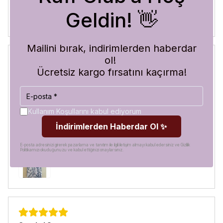
Geldin! 👋
Mailini bırak, indirimlerden haberdar
ol!
Ücretsiz kargo fırsatını kaçırma!
Blue Abyss
30 Temmuz 2026
Hilal
A.
Satın Alınmış
Kullanım Koşullarını kabul ediyorum
Görür görmez çok beğendim. Hem desen olarak çok şık
İndirimlerden Haberdar Ol ✨
hem de koruma olarak çok güvenilir. Ayrıca hızlı kargolama
için teşekkürler
E-posta adresinizi girerek pazarlama ve tanıtım ile ilgili iletişim almayı kabul edersiniz ve Gizlilik
Politikamızı okuduğunuzu ve kabul ettiğinizi onaylarsınız.