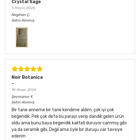
Crystal Sage
5 Mayıs 2026
Nagihan
Ç.
Satın Alınmış
Noir Botanica
~
18 Nisan 2026
Şeymanur
K.
Satın Alınmış
Bir tane anneme bir tane kendime aldım, çok iyi çok
beğendik. Pek çok defa bu parayı verip dandik gelen ürün
oldu ama bunu baya beğendik kaliteli duruyor cammış gibi
ya da seramik gibi. Değil ama öyle bir duruşu var tavsiye
ederim