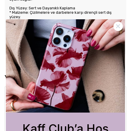
Dış Yüzey: Sert ve Dayanıklı Kaplama
* Malzeme: Çizilmelere ve darbelere karşı dirençli sert dış
yüzey.
* Tasarım: Benzersiz ve şık desenlerle estetik görünüm sunar.
Kullanım Kolaylığı
* Tuş Erişimi: Tuşlara kolay erişim sağlayarak kullanım rahatlığı
sunar.
* Uyum: Telefonunuza tam oturarak gevşek durmaz ve kaliteli
bir his verir.
Yorumlar
Crystal Sage
3 Ağustos 2026
Bükra
A.
Satın Alınmış
Kaff Club’a Hoş