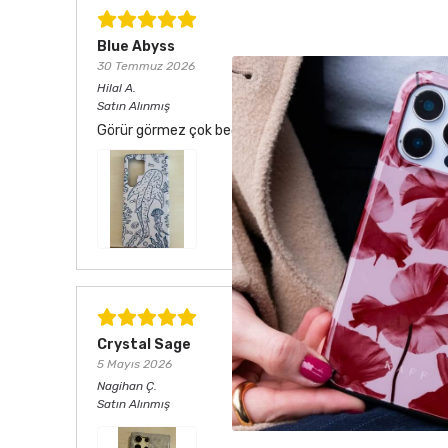
Blue Abyss
30 Temmuz 2026
Hilal
A.
Satın Alınmış
Görür görmez çok beğendim. Hem desen olarak çok şık he
Crystal Sage
5 Mayıs 2026
Nagihan
Ç.
Satın Alınmış