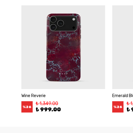
Wine Reverie
Emerald B
₺ 1,349.00
₺ 
%
26
%
26
₺ 999.00
₺ 