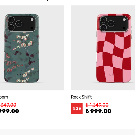
loom
Rook Shift
1,349.00
₺ 1,349.00
%
26
999.00
₺ 999.00