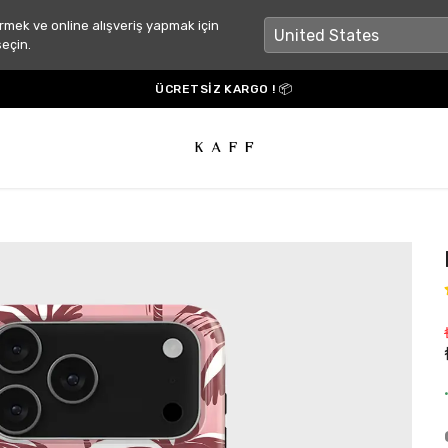
rmek ve online alışveriş yapmak için
seçin.
ÜCRETSİZ KARGO ! 📦