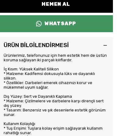
HEMEN AL
WHATSAPP
ÜRÜN BİLGİLENDİRMESİ
Ürünlerimiz, telefonunuz için hem estetik hem de üstün
koruma sağlayan iki parçalı kılıflardır.
İç Kısım: Yüksek Kaliteli Silikon
* Malzeme: Kadifemsi dokusuyla lüks ve dayanıklı
silikon.
* Özellikler: Darbeleri emerek cihazınızı korur ve
mükemmel uyum sağlar.
Dış Yüzey: Sert ve Dayanıklı Kaplama
* Malzeme: Çizilmelere ve darbelere karşı dirençli sert
dış yüzey.
* Tasarım: Benzersiz ve şık desenlerle estetik görünüm
sunar.
Kullanım Kolaylığı
* Tuş Erişimi: Tuşlara kolay erişim sağlayarak kullanım
rahatlığı sunar.