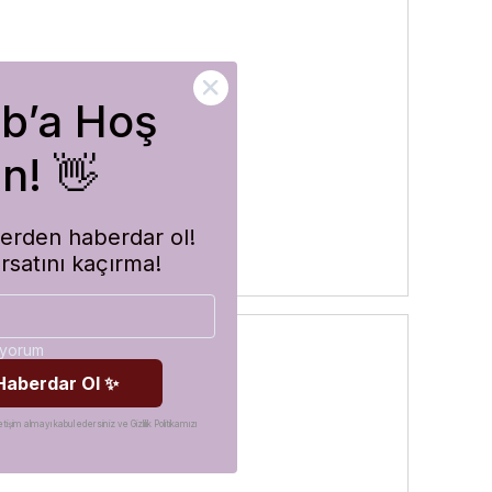
ub’a Hoş
rler
n! 👋
imlerden haberdar ol!
ırsatını kaçırma!
diyorum
 Haberdar Ol ✨
etişim almayı kabul edersiniz ve Gizlilik Politikamızı