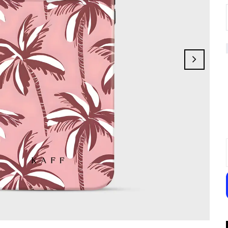
Lip&Cherry
Cocoluxe
Limoncello
Florama