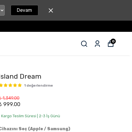
Devam
0
Island Dream
1 değerlendirme
₺ 1,349.00
₺ 999.00
• Kargo Teslim Süresi | 2-3 İş Günü
Cihazını Seç (Apple / Samsung)