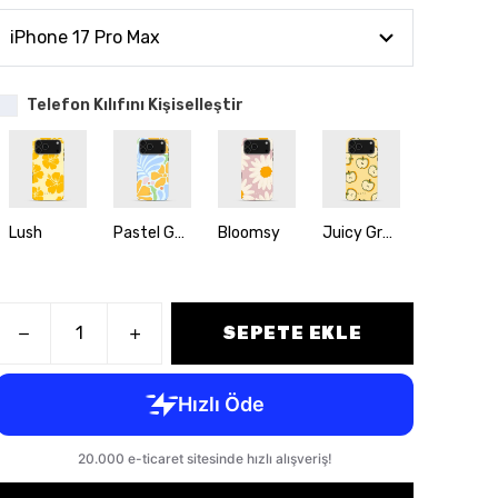
Telefon Kılıfını Kişiselleştir
Lush
Pastel Garden
Bloomsy
Juicy Green
Island Vib
SEPETE EKLE