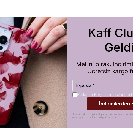
Kaff Cl
m de koruma olarak çok güvenilir. Ayrıca hızlı kargolama için teşekkü
Geldi
Mailini bırak, indir
Ücretsiz kargo f
Kullanım Koşullarını kabul e
İndirimlerden
E-posta adresinizi girerek pazarlama ve tanıtım ile ilgili il
okuduğunuzu ve kabul ettiğinizi onaylarsınız.