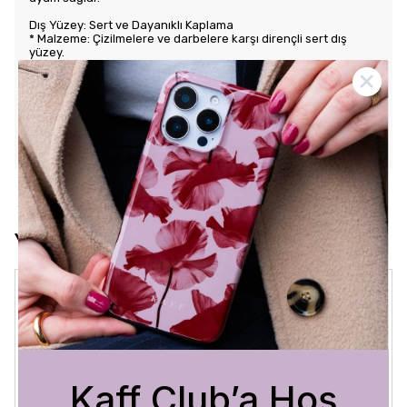
Dış Yüzey: Sert ve Dayanıklı Kaplama
* Malzeme: Çizilmelere ve darbelere karşı dirençli sert dış
yüzey.
* Tasarım: Benzersiz ve şık desenlerle estetik görünüm sunar.
Kullanım Kolaylığı
* Tuş Erişimi: Tuşlara kolay erişim sağlayarak kullanım rahatlığı
sunar.
* Uyum: Telefonunuza tam oturarak gevşek durmaz ve kaliteli
bir his verir.
Yorumlar
Crystal Sage
3 Ağustos 2026
Bükra
A.
Satın Alınmış
Kaff Club’a Hoş