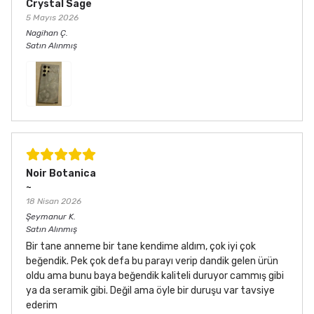
Crystal Sage
5 Mayıs 2026
Nagihan
Ç.
Satın Alınmış
Noir Botanica
~
18 Nisan 2026
Şeymanur
K.
Satın Alınmış
Bir tane anneme bir tane kendime aldım, çok iyi çok
beğendik. Pek çok defa bu parayı verip dandik gelen ürün
oldu ama bunu baya beğendik kaliteli duruyor cammış gibi
ya da seramik gibi. Değil ama öyle bir duruşu var tavsiye
ederim