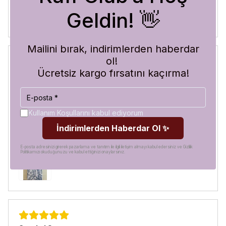
Geldin! 👋
Mailini bırak, indirimlerden haberdar
ol!
Ücretsiz kargo fırsatını kaçırma!
Blue Abyss
30 Temmuz 2026
Hilal
A.
Satın Alınmış
Kullanım Koşullarını kabul ediyorum
Görür görmez çok beğendim. Hem desen olarak çok şık
İndirimlerden Haberdar Ol ✨
hem de koruma olarak çok güvenilir. Ayrıca hızlı kargolama
için teşekkürler
E-posta adresinizi girerek pazarlama ve tanıtım ile ilgili iletişim almayı kabul edersiniz ve Gizlilik
Politikamızı okuduğunuzu ve kabul ettiğinizi onaylarsınız.