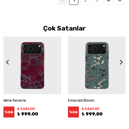
1
2
3
Çok Satanlar
Wine Reverie
Emerald Bloom
₺ 1,349.00
₺ 1,349.00
%
26
%
26
₺ 999.00
₺ 999.00