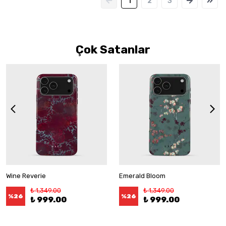
1
2
3
Çok Satanlar
Wine Reverie
Emerald Bloom
₺ 1,349.00
₺ 1,349.00
%
26
%
26
₺ 999.00
₺ 999.00