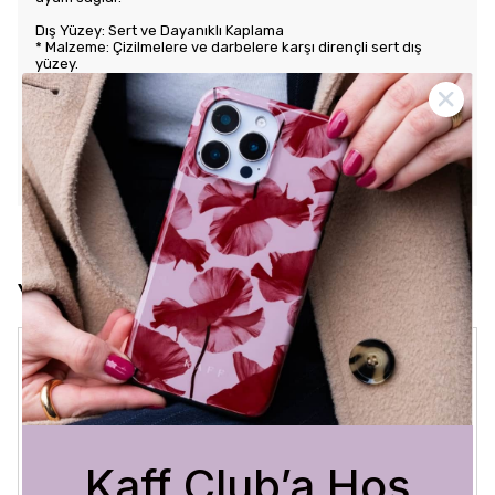
Dış Yüzey: Sert ve Dayanıklı Kaplama
* Malzeme: Çizilmelere ve darbelere karşı dirençli sert dış
yüzey.
* Tasarım: Benzersiz ve şık desenlerle estetik görünüm sunar.
Kullanım Kolaylığı
* Tuş Erişimi: Tuşlara kolay erişim sağlayarak kullanım rahatlığı
sunar.
* Uyum: Telefonunuza tam oturarak gevşek durmaz ve kaliteli
bir his verir.
Yorumlar
Crystal Sage
3 Ağustos 2026
Bükra
A.
Satın Alınmış
Kaff Club’a Hoş