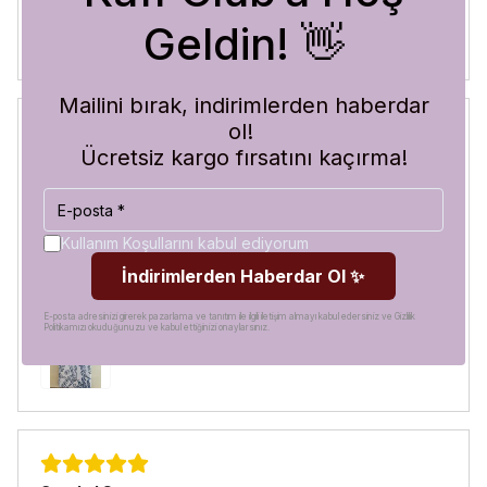
Geldin! 👋
Mailini bırak, indirimlerden haberdar
ol!
Ücretsiz kargo fırsatını kaçırma!
Blue Abyss
30 Temmuz 2026
Hilal
A.
Satın Alınmış
Kullanım Koşullarını kabul ediyorum
Görür görmez çok beğendim. Hem desen olarak çok şık
İndirimlerden Haberdar Ol ✨
hem de koruma olarak çok güvenilir. Ayrıca hızlı kargolama
için teşekkürler
E-posta adresinizi girerek pazarlama ve tanıtım ile ilgili iletişim almayı kabul edersiniz ve Gizlilik
Politikamızı okuduğunuzu ve kabul ettiğinizi onaylarsınız.