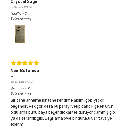
Crystal Sage
5 Mayıs 2026
Nagihan
Ç.
Satın Alınmış
Noir Botanica
~
18 Nisan 2026
Şeymanur
K.
Satın Alınmış
Bir tane anneme bir tane kendime aldım, çok iyi çok
beğendik. Pek çok defa bu parayı verip dandik gelen ürün
oldu ama bunu baya beğendik kaliteli duruyor cammış gibi
ya da seramik gibi. Değil ama öyle bir duruşu var tavsiye
ederim