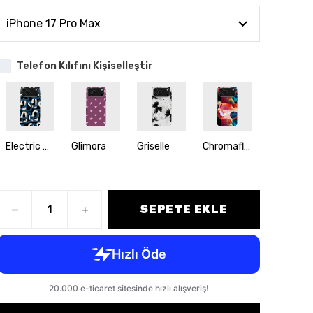
Telefon Kılıfını Kişiselleştir
Electric Romance
Glimora
Griselle
Chromaflow
Starletto
SEPETE EKLE