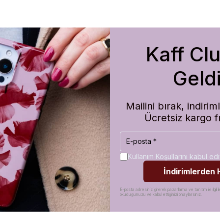
Kaff Cl
m de koruma olarak çok güvenilir. Ayrıca hızlı kargolama için teşekkü
Geldi
Mailini bırak, indir
Ücretsiz kargo f
Kullanım Koşullarını kabul e
İndirimlerden
E-posta adresinizi girerek pazarlama ve tanıtım ile ilgili il
okuduğunuzu ve kabul ettiğinizi onaylarsınız.