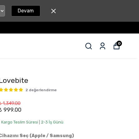
Devam
0
Lovebite
2 değerlendirme
₺ 1,349.00
₺ 999.00
• Kargo Teslim Süresi | 2-3 İş Günü
Cihazını Seç (Apple / Samsung)