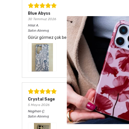
Blue Abyss
30 Temmuz 2026
Hilal
A.
Satın Alınmış
Görür görmez çok beğendim. Hem desen olarak çok şık he
Crystal Sage
5 Mayıs 2026
Nagihan
Ç.
Satın Alınmış