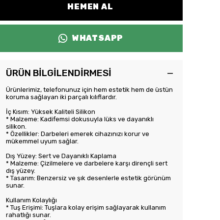
HEMEN AL
WHATSAPP
ÜRÜN BİLGİLENDİRMESİ
Ürünlerimiz, telefonunuz için hem estetik hem de üstün
koruma sağlayan iki parçalı kılıflardır.
İç Kısım: Yüksek Kaliteli Silikon
* Malzeme: Kadifemsi dokusuyla lüks ve dayanıklı
silikon.
* Özellikler: Darbeleri emerek cihazınızı korur ve
mükemmel uyum sağlar.
Dış Yüzey: Sert ve Dayanıklı Kaplama
* Malzeme: Çizilmelere ve darbelere karşı dirençli sert
dış yüzey.
* Tasarım: Benzersiz ve şık desenlerle estetik görünüm
sunar.
Kullanım Kolaylığı
* Tuş Erişimi: Tuşlara kolay erişim sağlayarak kullanım
rahatlığı sunar.