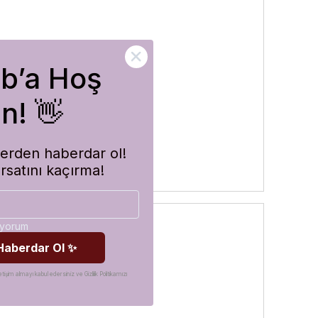
ub’a Hoş
rler
n! 👋
imlerden haberdar ol!
ırsatını kaçırma!
diyorum
 Haberdar Ol ✨
etişim almayı kabul edersiniz ve Gizlilik Politikamızı