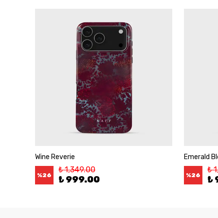
Wine Reverie
Emerald B
₺ 1,349.00
₺ 
%
26
%
26
₺ 999.00
₺ 