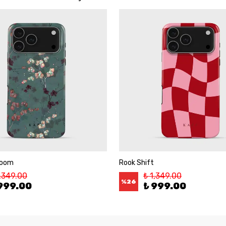
loom
Rook Shift
1,349.00
₺ 1,349.00
%
26
999.00
₺ 999.00