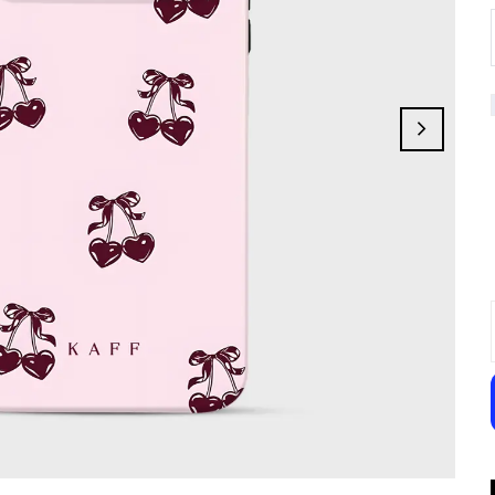
Ribbon Galaxy
Smoke Line
Bubble Love
Charme