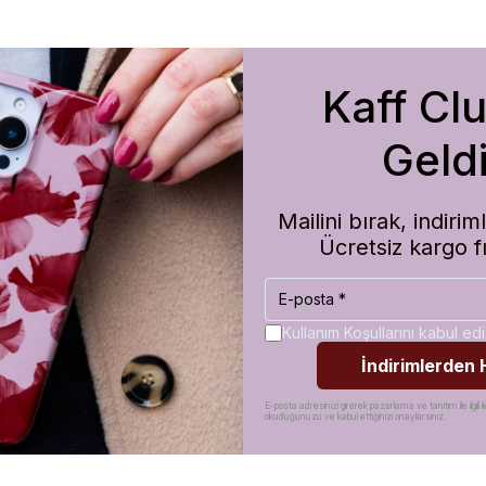
Kaff Cl
m de koruma olarak çok güvenilir. Ayrıca hızlı kargolama için teşekkü
Geldi
Mailini bırak, indir
Ücretsiz kargo f
Kullanım Koşullarını kabul e
İndirimlerden
E-posta adresinizi girerek pazarlama ve tanıtım ile ilgili il
okuduğunuzu ve kabul ettiğinizi onaylarsınız.