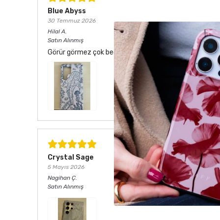
Blue Abyss
30 Temmuz 2026
Hilal
A.
Satın Alınmış
Görür görmez çok beğendim. Hem desen olarak çok şık he
Crystal Sage
5 Mayıs 2026
Nagihan
Ç.
Satın Alınmış