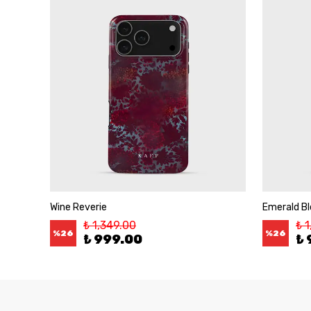
Wine Reverie
Emerald B
₺ 1,349.00
₺ 
%
26
%
26
₺ 999.00
₺ 