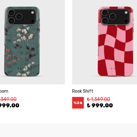
loom
Rook Shift
1,349.00
₺ 1,349.00
%
26
999.00
₺ 999.00