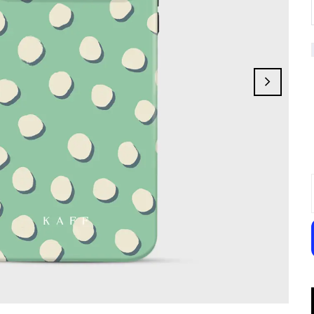
Galactic Outline
Pinka
Fluid Fantasy
Cool Stream