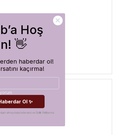
ub’a Hoş
rler
n! 👋
imlerden haberdar ol!
ırsatını kaçırma!
diyorum
 Haberdar Ol ✨
etişim almayı kabul edersiniz ve Gizlilik Politikamızı