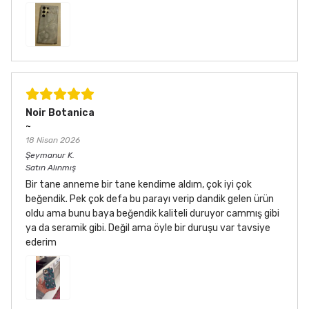
Noir Botanica
~
18 Nisan 2026
Şeymanur
K.
Satın Alınmış
Bir tane anneme bir tane kendime aldım, çok iyi çok
beğendik. Pek çok defa bu parayı verip dandik gelen ürün
oldu ama bunu baya beğendik kaliteli duruyor cammış gibi
ya da seramik gibi. Değil ama öyle bir duruşu var tavsiye
ederim