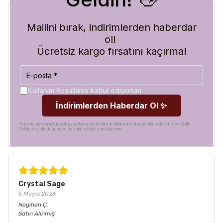
Mailini bırak, indirimlerden haberdar
Blue Abyss
ol!
30 Temmuz 2026
Ücretsiz kargo fırsatını kaçırma!
Hilal
A.
Satın Alınmış
Görür görmez çok beğendim. Hem desen olarak çok şık
hem de koruma olarak çok güvenilir. Ayrıca hızlı kargolama
Kullanım Koşullarını kabul ediyorum
için teşekkürler
İndirimlerden Haberdar Ol ✨
E-posta adresinizi girerek pazarlama ve tanıtım ile ilgili iletişim almayı kabul edersiniz ve Gizlilik
Politikamızı okuduğunuzu ve kabul ettiğinizi onaylarsınız.
Crystal Sage
5 Mayıs 2026
Nagihan
Ç.
Satın Alınmış