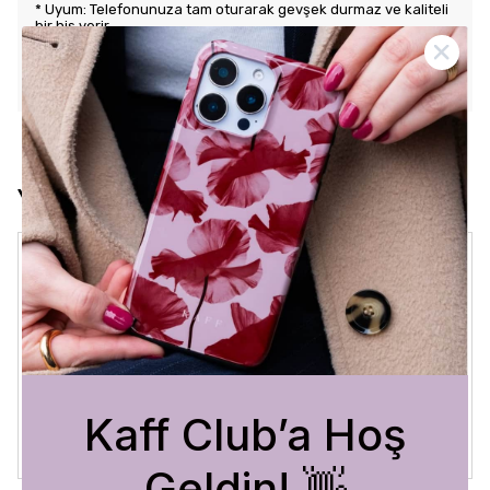
* Uyum: Telefonunuza tam oturarak gevşek durmaz ve kaliteli
bir his verir.
KARGO VE İADE POLİTİKASI
Yorumlar
Crystal Sage
3 Ağustos 2026
Bükra
A.
Satın Alınmış
Kaff Club’a Hoş
Geldin! 👋