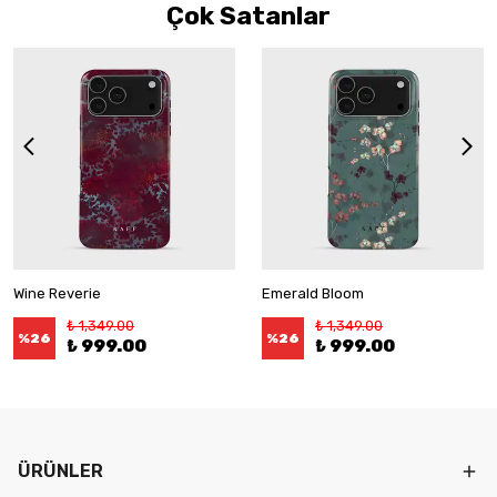
Çok Satanlar
Wine Reverie
Emerald Bloom
₺ 1,349.00
₺ 1,349.00
%
26
%
26
₺ 999.00
₺ 999.00
ÜRÜNLER