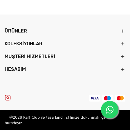
ÜRÜNLER
KOLEKSİYONLAR
MÜŞTERİ HİZMETLERİ
HESABIM
@2026 Kaff Club ile tasarlandı, stilinize dokunmak için
buradayız.