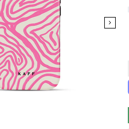
Color Drift
Vintara
Aubergine
Bubble Love