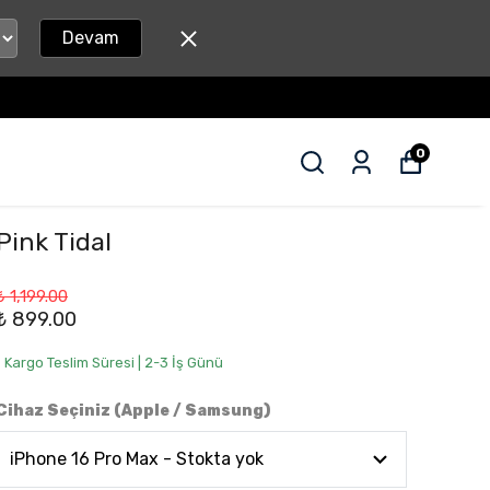
Devam
0
Pink Tidal
₺ 1,199.00
₺ 899.00
• Kargo Teslim Süresi | 2-3 İş Günü
Cihaz Seçiniz (Apple / Samsung)