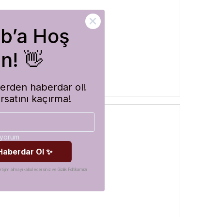
ub’a Hoş
rler
n! 👋
imlerden haberdar ol!
ırsatını kaçırma!
diyorum
 Haberdar Ol ✨
etişim almayı kabul edersiniz ve Gizlilik Politikamızı