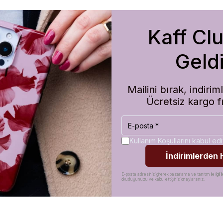
Kaff Cl
m de koruma olarak çok güvenilir. Ayrıca hızlı kargolama için teşekkü
Geldi
Mailini bırak, indir
Ücretsiz kargo f
Kullanım Koşullarını kabul e
İndirimlerden
E-posta adresinizi girerek pazarlama ve tanıtım ile ilgili il
okuduğunuzu ve kabul ettiğinizi onaylarsınız.