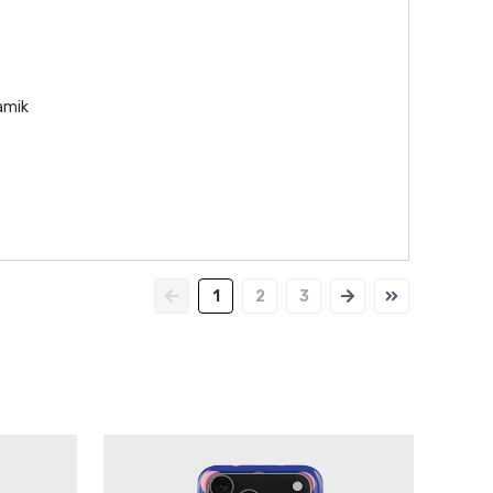
namik
1
2
3