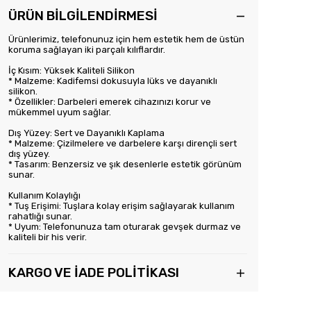
ÜRÜN BİLGİLENDİRMESİ
Ürünlerimiz, telefonunuz için hem estetik hem de üstün
koruma sağlayan iki parçalı kılıflardır.
İç Kısım: Yüksek Kaliteli Silikon
* Malzeme: Kadifemsi dokusuyla lüks ve dayanıklı
silikon.
* Özellikler: Darbeleri emerek cihazınızı korur ve
mükemmel uyum sağlar.
Dış Yüzey: Sert ve Dayanıklı Kaplama
* Malzeme: Çizilmelere ve darbelere karşı dirençli sert
dış yüzey.
* Tasarım: Benzersiz ve şık desenlerle estetik görünüm
sunar.
Kullanım Kolaylığı
* Tuş Erişimi: Tuşlara kolay erişim sağlayarak kullanım
rahatlığı sunar.
* Uyum: Telefonunuza tam oturarak gevşek durmaz ve
kaliteli bir his verir.
KARGO VE İADE POLİTİKASI