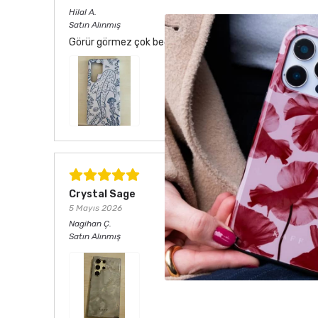
Hilal
A.
Satın Alınmış
Görür görmez çok beğendim. Hem desen olarak çok şık he
Crystal Sage
5 Mayıs 2026
Nagihan
Ç.
Satın Alınmış