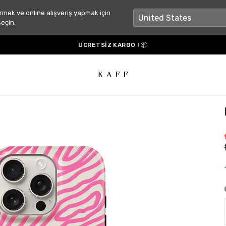
rmek ve online alışveriş yapmak için
seçin.
ÜCRETSİZ KARGO ! 📦