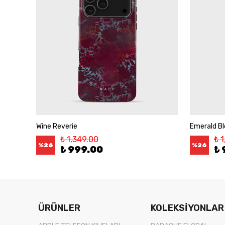
Wine Reverie
Emerald B
₺ 1,349.00
₺ 
%
26
%
26
₺ 999.00
₺ 
ÜRÜNLER
KOLEKSİYONLAR