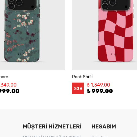
loom
Rook Shift
1,349.00
₺ 1,349.00
%
26
999.00
₺ 999.00
MÜŞTERİ HİZMETLERİ
HESABIM