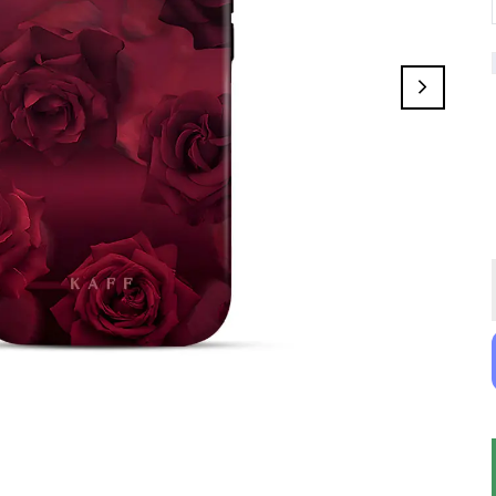
Griselle
Rosita
Color Drift
Elyndra Rose