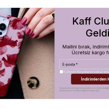
Kaff Cl
m de koruma olarak çok güvenilir. Ayrıca hızlı kargolama için teşekkü
Geldi
Mailini bırak, indir
Ücretsiz kargo f
Kullanım Koşullarını kabul e
İndirimlerden
E-posta adresinizi girerek pazarlama ve tanıtım ile ilgili il
okuduğunuzu ve kabul ettiğinizi onaylarsınız.