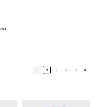
namik
1
2
3