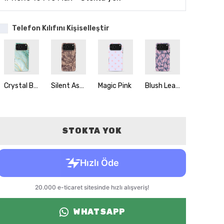
Telefon Kılıfını Kişiselleştir
Crystal Bay
Silent Ashes
Magic Pink
Blush Leaves
Amber Swarm
STOKTA YOK
WHATSAPP