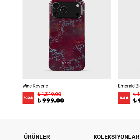
Wine Reverie
Emerald B
₺ 1,349.00
₺ 
%
26
%
26
₺ 999.00
₺ 
ÜRÜNLER
KOLEKSİYONLAR