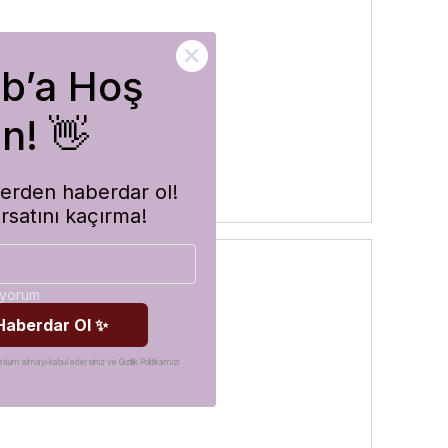
ub’a Hoş
rler
n! 👋
imlerden haberdar ol!
ırsatını kaçırma!
diyorum
 Haberdar Ol ✨
etişim almayı kabul edersiniz ve Gizlilik Politikamızı