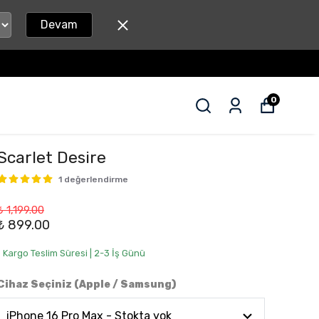
Devam
0
Scarlet Desire
1 değerlendirme
₺ 1,199.00
₺ 899.00
• Kargo Teslim Süresi | 2-3 İş Günü
Cihaz Seçiniz (Apple / Samsung)