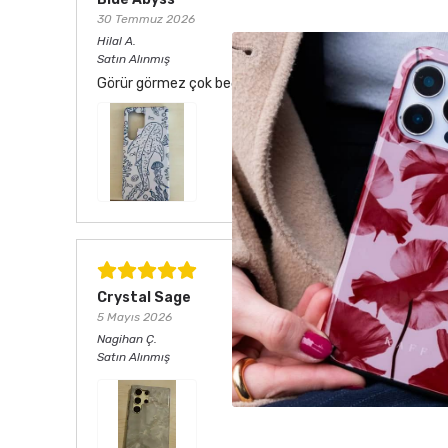
30 Temmuz 2026
Hilal
A.
Satın Alınmış
Görür görmez çok beğendim. Hem desen olarak çok şık he
Crystal Sage
5 Mayıs 2026
Nagihan
Ç.
Satın Alınmış