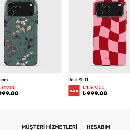
loom
Rook Shift
1,349.00
₺ 1,349.00
%
26
999.00
₺ 999.00
MÜŞTERİ HİZMETLERİ
HESABIM