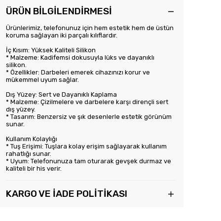
ÜRÜN BİLGİLENDİRMESİ
Ürünlerimiz, telefonunuz için hem estetik hem de üstün
koruma sağlayan iki parçalı kılıflardır.
İç Kısım: Yüksek Kaliteli Silikon
* Malzeme: Kadifemsi dokusuyla lüks ve dayanıklı
silikon.
* Özellikler: Darbeleri emerek cihazınızı korur ve
mükemmel uyum sağlar.
Dış Yüzey: Sert ve Dayanıklı Kaplama
* Malzeme: Çizilmelere ve darbelere karşı dirençli sert
dış yüzey.
* Tasarım: Benzersiz ve şık desenlerle estetik görünüm
sunar.
Kullanım Kolaylığı
* Tuş Erişimi: Tuşlara kolay erişim sağlayarak kullanım
rahatlığı sunar.
* Uyum: Telefonunuza tam oturarak gevşek durmaz ve
kaliteli bir his verir.
KARGO VE İADE POLİTİKASI