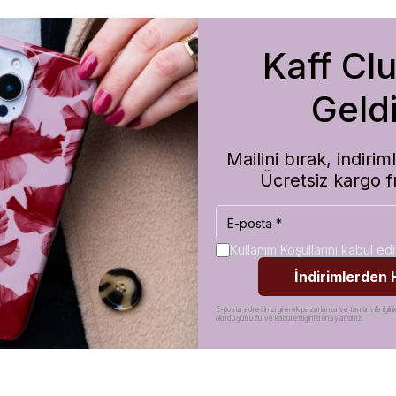
Kaff Cl
m de koruma olarak çok güvenilir. Ayrıca hızlı kargolama için teşekkü
Geldi
Mailini bırak, indir
Ücretsiz kargo f
Kullanım Koşullarını kabul e
İndirimlerden
E-posta adresinizi girerek pazarlama ve tanıtım ile ilgili il
okuduğunuzu ve kabul ettiğinizi onaylarsınız.