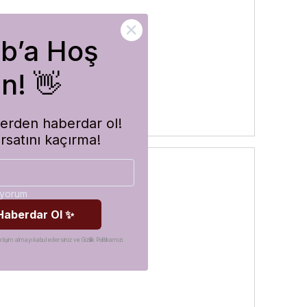
ub’a Hoş
rler
n! 👋
imlerden haberdar ol!
ırsatını kaçırma!
diyorum
 Haberdar Ol ✨
etişim almayı kabul edersiniz ve Gizlilik Politikamızı