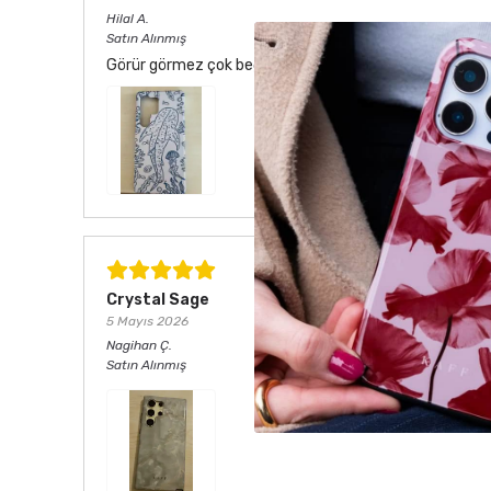
Hilal
A.
Satın Alınmış
Görür görmez çok beğendim. Hem desen olarak çok şık he
Crystal Sage
5 Mayıs 2026
Nagihan
Ç.
Satın Alınmış