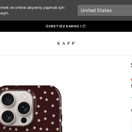
rmek ve online alışveriş yapmak için
seçin.
ÜCRETSİZ KARGO ! 📦