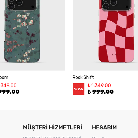
loom
Rook Shift
1,349.00
₺ 1,349.00
%
26
999.00
₺ 999.00
MÜŞTERİ HİZMETLERİ
HESABIM