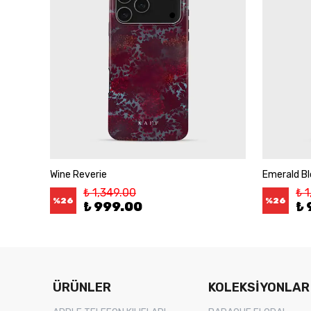
Wine Reverie
Emerald B
₺ 1,349.00
₺ 
%
26
%
26
₺ 999.00
₺ 
ÜRÜNLER
KOLEKSİYONLAR