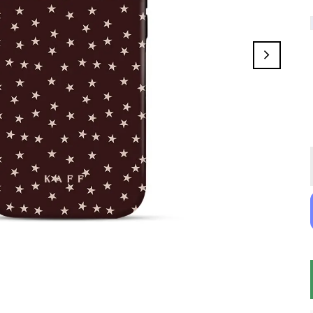
Blue Nova
Cryella
Orlina
Jade Parrot