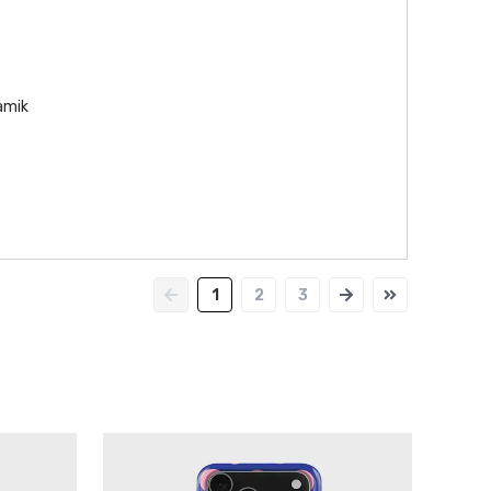
namik
1
2
3