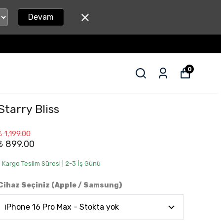
Devam
0
Starry Bliss
₺ 1,199.00
₺ 899.00
• Kargo Teslim Süresi | 2-3 İş Günü
Cihaz Seçiniz (Apple / Samsung)