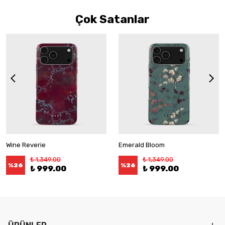
Çok Satanlar
Wine Reverie
Emerald Bloom
₺ 1,349.00
₺ 1,349.00
%
26
%
26
₺ 999.00
₺ 999.00