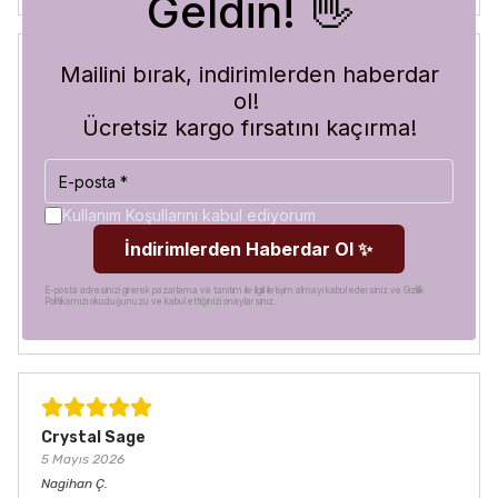
Geldin! 👋
Mailini bırak, indirimlerden haberdar
ol!
Blue Abyss
30 Temmuz 2026
Ücretsiz kargo fırsatını kaçırma!
Hilal
A.
Satın Alınmış
Görür görmez çok beğendim. Hem desen olarak çok şık
hem de koruma olarak çok güvenilir. Ayrıca hızlı kargolama
Kullanım Koşullarını kabul ediyorum
için teşekkürler
İndirimlerden Haberdar Ol ✨
E-posta adresinizi girerek pazarlama ve tanıtım ile ilgili iletişim almayı kabul edersiniz ve Gizlilik
Politikamızı okuduğunuzu ve kabul ettiğinizi onaylarsınız.
Crystal Sage
5 Mayıs 2026
Nagihan
Ç.