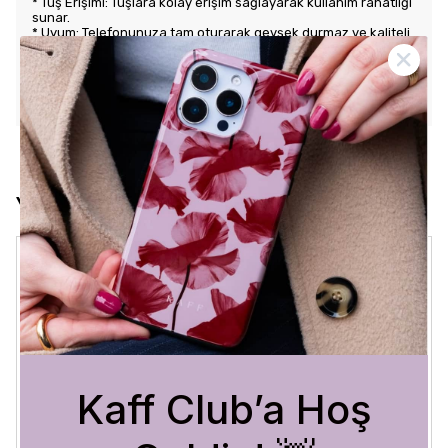
* Tuş Erişimi: Tuşlara kolay erişim sağlayarak kullanım rahatlığı
sunar.
* Uyum: Telefonunuza tam oturarak gevşek durmaz ve kaliteli
bir his verir.
KARGO VE İADE POLİTİKASI
Yorumlar
Crystal Sage
3 Ağustos 2026
Bükra
A.
Satın Alınmış
Kaff Club’a Hoş