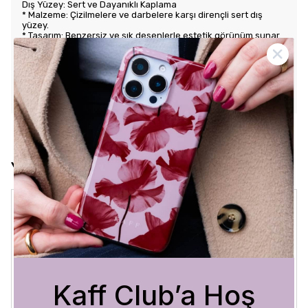
Dış Yüzey: Sert ve Dayanıklı Kaplama
* Malzeme: Çizilmelere ve darbelere karşı dirençli sert dış
yüzey.
* Tasarım: Benzersiz ve şık desenlerle estetik görünüm sunar.
Kullanım Kolaylığı
* Tuş Erişimi: Tuşlara kolay erişim sağlayarak kullanım rahatlığı
sunar.
* Uyum: Telefonunuza tam oturarak gevşek durmaz ve kaliteli
bir his verir.
Yorumlar
Crystal Sage
3 Ağustos 2026
Bükra
A.
Satın Alınmış
Kaff Club’a Hoş