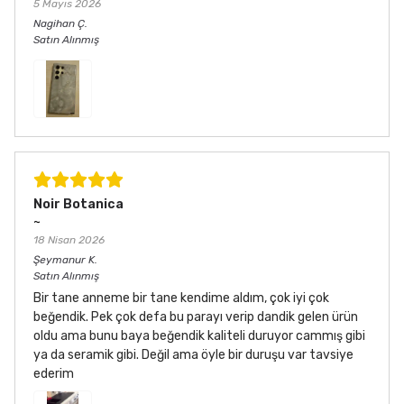
5 Mayıs 2026
Nagihan
Ç.
Satın Alınmış
Noir Botanica
~
18 Nisan 2026
Şeymanur
K.
Satın Alınmış
Bir tane anneme bir tane kendime aldım, çok iyi çok
beğendik. Pek çok defa bu parayı verip dandik gelen ürün
oldu ama bunu baya beğendik kaliteli duruyor cammış gibi
ya da seramik gibi. Değil ama öyle bir duruşu var tavsiye
ederim