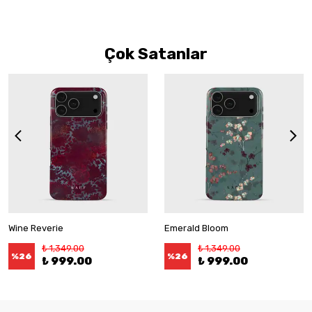
Çok Satanlar
Wine Reverie
Emerald Bloom
₺ 1,349.00
₺ 1,349.00
%
26
%
26
₺ 999.00
₺ 999.00