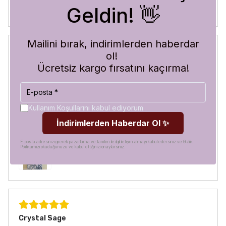
Geldin! 👋
Mailini bırak, indirimlerden haberdar
ol!
Blue Abyss
Ücretsiz kargo fırsatını kaçırma!
30 Temmuz 2026
Hilal
A.
Satın Alınmış
Görür görmez çok beğendim. Hem desen olarak çok şık
Kullanım Koşullarını kabul ediyorum
hem de koruma olarak çok güvenilir. Ayrıca hızlı kargolama
İndirimlerden Haberdar Ol ✨
için teşekkürler
E-posta adresinizi girerek pazarlama ve tanıtım ile ilgili iletişim almayı kabul edersiniz ve Gizlilik
Politikamızı okuduğunuzu ve kabul ettiğinizi onaylarsınız.
Crystal Sage