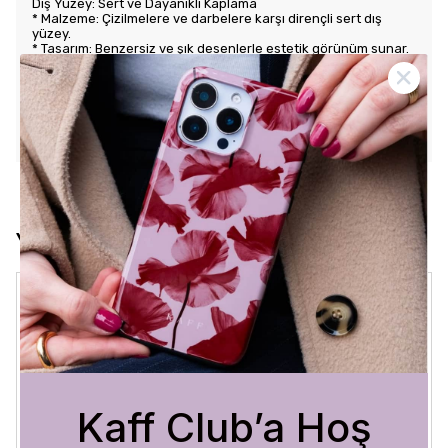
Dış Yüzey: Sert ve Dayanıklı Kaplama
* Malzeme: Çizilmelere ve darbelere karşı dirençli sert dış
yüzey.
* Tasarım: Benzersiz ve şık desenlerle estetik görünüm sunar.
Kullanım Kolaylığı
* Tuş Erişimi: Tuşlara kolay erişim sağlayarak kullanım rahatlığı
sunar.
* Uyum: Telefonunuza tam oturarak gevşek durmaz ve kaliteli
bir his verir.
Yorumlar
Crystal Sage
3 Ağustos 2026
Bükra
A.
Satın Alınmış
Kaff Club’a Hoş