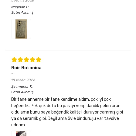
5 Mayıs 2026
Nagihan
Ç.
Satın Alınmış
Noir Botanica
~
18 Nisan 2026
Şeymanur
K.
Satın Alınmış
Bir tane anneme bir tane kendime aldım, çok iyi çok
beğendik. Pek çok defa bu parayı verip dandik gelen ürün
oldu ama bunu baya beğendik kaliteli duruyor cammış gibi
ya da seramik gibi. Değil ama öyle bir duruşu var tavsiye
ederim