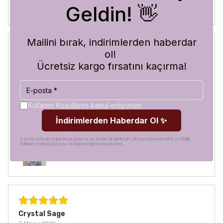
Geldin! 👋
Mailini bırak, indirimlerden haberdar
ol!
Blue Abyss
Ücretsiz kargo fırsatını kaçırma!
30 Temmuz 2026
Hilal
A.
Satın Alınmış
Görür görmez çok beğendim. Hem desen olarak çok şık
Kullanım Koşullarını kabul ediyorum
hem de koruma olarak çok güvenilir. Ayrıca hızlı kargolama
İndirimlerden Haberdar Ol ✨
için teşekkürler
E-posta adresinizi girerek pazarlama ve tanıtım ile ilgili iletişim almayı kabul edersiniz ve Gizlilik
Politikamızı okuduğunuzu ve kabul ettiğinizi onaylarsınız.
Crystal Sage