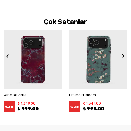
Çok Satanlar
Wine Reverie
Emerald Bloom
₺ 1,349.00
₺ 1,349.00
%
26
%
26
₺ 999.00
₺ 999.00