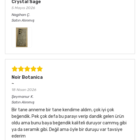
Crystal Sage
5 Mayıs 2026
Nagihan
Ç.
Satın Alınmış
Noir Botanica
~
18 Nisan 2026
Şeymanur
K.
Satın Alınmış
Bir tane anneme bir tane kendime aldım, çok iyi çok
beğendik. Pek çok defa bu parayı verip dandik gelen ürün
oldu ama bunu baya beğendik kaliteli duruyor cammış gibi
ya da seramik gibi. Değil ama öyle bir duruşu var tavsiye
ederim