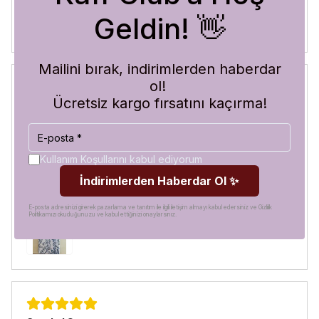
Geldin! 👋
Mailini bırak, indirimlerden haberdar
ol!
Ücretsiz kargo fırsatını kaçırma!
Blue Abyss
30 Temmuz 2026
Hilal
A.
Satın Alınmış
Kullanım Koşullarını kabul ediyorum
Görür görmez çok beğendim. Hem desen olarak çok şık
İndirimlerden Haberdar Ol ✨
hem de koruma olarak çok güvenilir. Ayrıca hızlı kargolama
için teşekkürler
E-posta adresinizi girerek pazarlama ve tanıtım ile ilgili iletişim almayı kabul edersiniz ve Gizlilik
Politikamızı okuduğunuzu ve kabul ettiğinizi onaylarsınız.