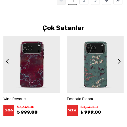
1
2
3
Çok Satanlar
Wine Reverie
Emerald Bloom
₺ 1,349.00
₺ 1,349.00
%
26
%
26
₺ 999.00
₺ 999.00