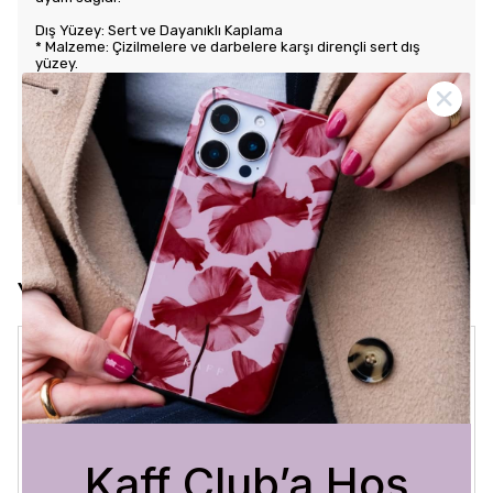
Dış Yüzey: Sert ve Dayanıklı Kaplama
* Malzeme: Çizilmelere ve darbelere karşı dirençli sert dış
yüzey.
* Tasarım: Benzersiz ve şık desenlerle estetik görünüm sunar.
Kullanım Kolaylığı
* Tuş Erişimi: Tuşlara kolay erişim sağlayarak kullanım rahatlığı
sunar.
* Uyum: Telefonunuza tam oturarak gevşek durmaz ve kaliteli
bir his verir.
Yorumlar
Crystal Sage
3 Ağustos 2026
Bükra
A.
Satın Alınmış
Kaff Club’a Hoş