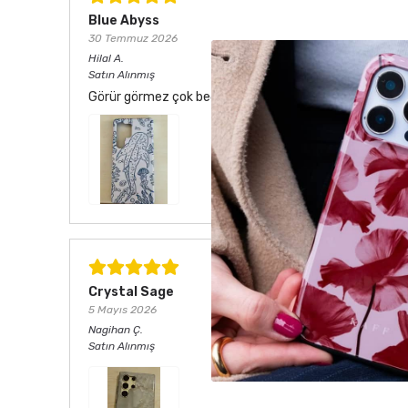
Blue Abyss
30 Temmuz 2026
Hilal
A.
Satın Alınmış
Görür görmez çok beğendim. Hem desen olarak çok şık he
Crystal Sage
5 Mayıs 2026
Nagihan
Ç.
Satın Alınmış