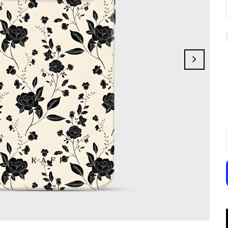
Lilac Breeze
Champagne Bloom
Rose Dust
Umberis