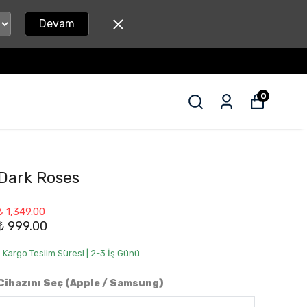
Devam
0
Dark Roses
₺ 1,349.00
₺ 999.00
• Kargo Teslim Süresi | 2-3 İş Günü
Cihazını Seç (Apple / Samsung)