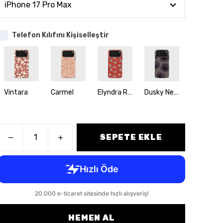
Telefon Kılıfını Kişiselleştir
Vintara
Carmel
Elyndra Rose
Dusky Newone
Tender
SEPETE EKLE
HEMEN AL