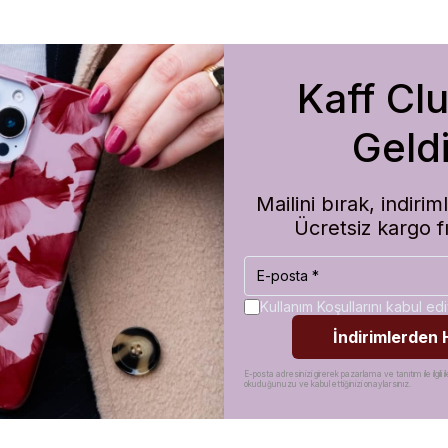
Kaff Cl
m de koruma olarak çok güvenilir. Ayrıca hızlı kargolama için teşekkü
Geldi
Mailini bırak, indir
Ücretsiz kargo f
Kullanım Koşullarını kabul e
İndirimlerden
E-posta adresinizi girerek pazarlama ve tanıtım ile ilgili il
okuduğunuzu ve kabul ettiğinizi onaylarsınız.