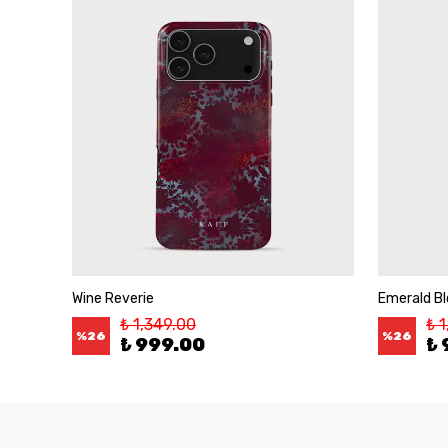
Wine Reverie
Emerald B
₺ 1,349.00
₺ 
%
26
%
26
₺ 999.00
₺ 