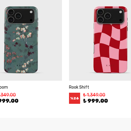
loom
Rook Shift
1,349.00
₺ 1,349.00
%
26
999.00
₺ 999.00