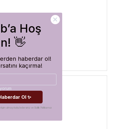
ub’a Hoş
rler
n! 👋
imlerden haberdar ol!
ırsatını kaçırma!
diyorum
 Haberdar Ol ✨
etişim almayı kabul edersiniz ve Gizlilik Politikamızı