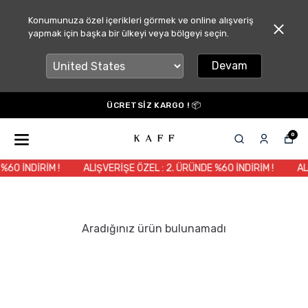
Konumunuza özel içerikleri görmek ve online alışveriş
yapmak için başka bir ülkeyi veya bölgeyi seçin.
Devam
ÜCRETSİZ KARGO ! 📦
0
%60 İNDİRİM !
ALIŞVERİŞE ÖZEL : 2. ÜRÜNDE %60 İNDİRİM !
AL
Aradığınız ürün bulunamadı