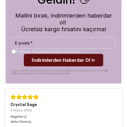
Mailini bırak, indirimlerden haberdar
Blue Abyss
ol!
30 Temmuz 2026
Ücretsiz kargo fırsatını kaçırma!
Hilal
A.
Satın Alınmış
Görür görmez çok beğendim. Hem desen olarak çok şık
hem de koruma olarak çok güvenilir. Ayrıca hızlı kargolama
Kullanım Koşullarını kabul ediyorum
için teşekkürler
İndirimlerden Haberdar Ol ✨
E-posta adresinizi girerek pazarlama ve tanıtım ile ilgili iletişim almayı kabul edersiniz ve Gizlilik
Politikamızı okuduğunuzu ve kabul ettiğinizi onaylarsınız.
Crystal Sage
5 Mayıs 2026
Nagihan
Ç.
Satın Alınmış