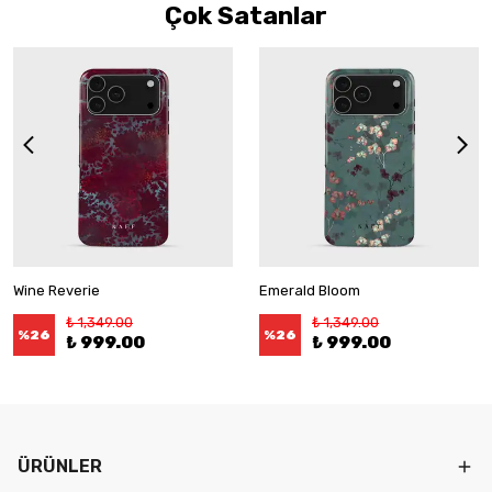
Çok Satanlar
Wine Reverie
Emerald Bloom
₺ 1,349.00
₺ 1,349.00
%
26
%
26
₺ 999.00
₺ 999.00
ÜRÜNLER