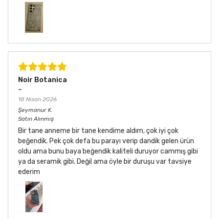
Noir Botanica
~
18 Nisan 2026
Şeymanur
K.
Satın Alınmış
Bir tane anneme bir tane kendime aldım, çok iyi çok
beğendik. Pek çok defa bu parayı verip dandik gelen ürün
oldu ama bunu baya beğendik kaliteli duruyor cammış gibi
ya da seramik gibi. Değil ama öyle bir duruşu var tavsiye
ederim