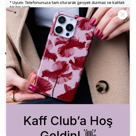
* Uyum: Telefonunuza tam oturarak gevşek durmaz ve kaliteli
bir his verir.
KARGO VE İADE POLİTİKASI
Yorumlar
Crystal Sage
3 Ağustos 2026
Bükra
A.
Satın Alınmış
Kaff Club’a Hoş
Geldin! 👋