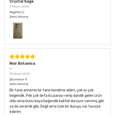
Crystal Sage
5 Mayıs 2026
Nagihan
Ç.
Satın Alınmış
Noir Botanica
~
18 Nisan 2026
Şeymanur
K.
Satın Alınmış
Bir tane anneme bir tane kendime aldım, çok iyi çok
beğendik. Pek çok defa bu parayı verip dandik gelen ürün
oldu ama bunu baya beğendik kaliteli duruyor cammış gibi
ya da seramik gibi. Değil ama öyle bir duruşu var tavsiye
ederim