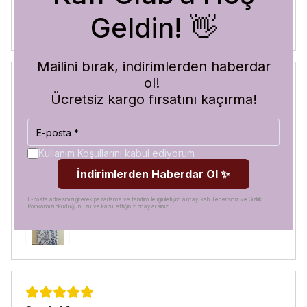
Geldin! 👋
Mailini bırak, indirimlerden haberdar
ol!
Ücretsiz kargo fırsatını kaçırma!
Blue Abyss
30 Temmuz 2026
Hilal
A.
Satın Alınmış
Kullanım Koşullarını kabul ediyorum
Görür görmez çok beğendim. Hem desen olarak çok şık
İndirimlerden Haberdar Ol ✨
hem de koruma olarak çok güvenilir. Ayrıca hızlı kargolama
için teşekkürler
E-posta adresinizi girerek pazarlama ve tanıtım ile ilgili iletişim almayı kabul edersiniz ve Gizlilik
Politikamızı okuduğunuzu ve kabul ettiğinizi onaylarsınız.