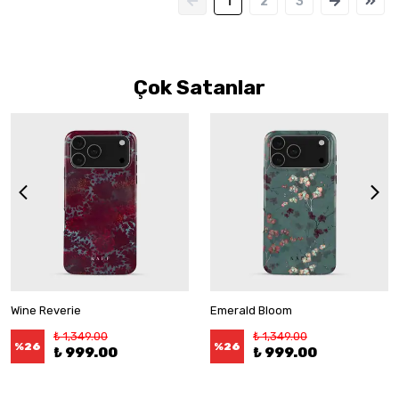
1
2
3
Çok Satanlar
Wine Reverie
Emerald Bloom
₺ 1,349.00
₺ 1,349.00
%
26
%
26
₺ 999.00
₺ 999.00