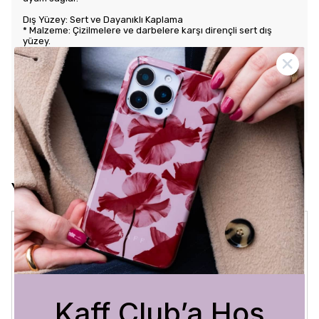
Dış Yüzey: Sert ve Dayanıklı Kaplama
* Malzeme: Çizilmelere ve darbelere karşı dirençli sert dış
yüzey.
* Tasarım: Benzersiz ve şık desenlerle estetik görünüm sunar.
Kullanım Kolaylığı
* Tuş Erişimi: Tuşlara kolay erişim sağlayarak kullanım rahatlığı
sunar.
* Uyum: Telefonunuza tam oturarak gevşek durmaz ve kaliteli
bir his verir.
Yorumlar
Crystal Sage
3 Ağustos 2026
Bükra
A.
Satın Alınmış
Kaff Club’a Hoş