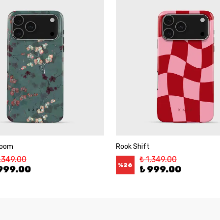
loom
Rook Shift
1,349.00
₺ 1,349.00
%
26
999.00
₺ 999.00