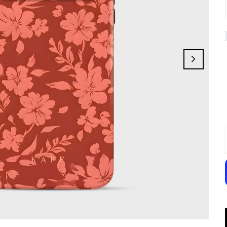
Twilight Silhouettes
Umberis
Dark Halo
Amathyst Rose