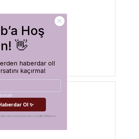
ub’a Hoş
rler
n! 👋
imlerden haberdar ol!
ırsatını kaçırma!
diyorum
 Haberdar Ol ✨
etişim almayı kabul edersiniz ve Gizlilik Politikamızı