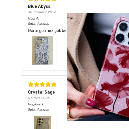
Blue Abyss
30 Temmuz 2026
Hilal
A.
Satın Alınmış
Görür görmez çok beğendim. Hem desen olarak çok şık he
Crystal Sage
5 Mayıs 2026
Nagihan
Ç.
Satın Alınmış