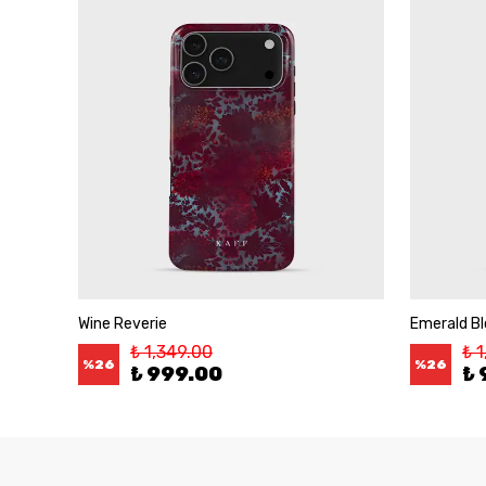
Wine Reverie
Emerald B
₺ 1,349.00
₺ 
%
26
%
26
₺ 999.00
₺ 