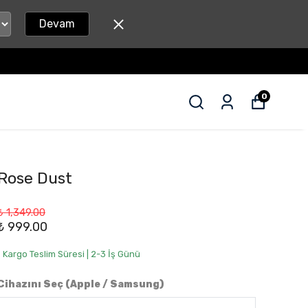
Devam
0
Rose Dust
₺ 1,349.00
₺ 999.00
• Kargo Teslim Süresi | 2-3 İş Günü
Cihazını Seç (Apple / Samsung)