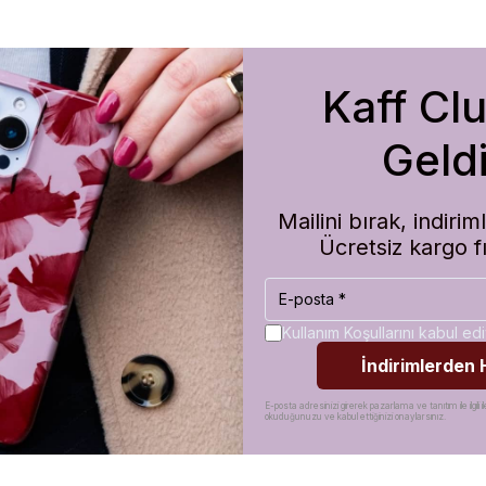
Kaff Cl
m de koruma olarak çok güvenilir. Ayrıca hızlı kargolama için teşekkü
Geldi
Mailini bırak, indir
Ücretsiz kargo f
Kullanım Koşullarını kabul e
İndirimlerden
E-posta adresinizi girerek pazarlama ve tanıtım ile ilgili il
okuduğunuzu ve kabul ettiğinizi onaylarsınız.