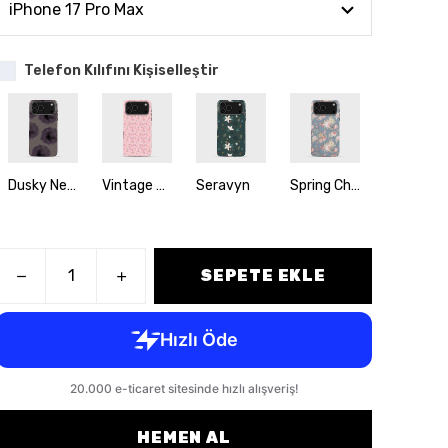
Telefon Kılıfını Kişiselleştir
Dusky Newone
Vintage Vines
Seravyn
Spring Charm
Wild 
SEPETE EKLE
HEMEN AL