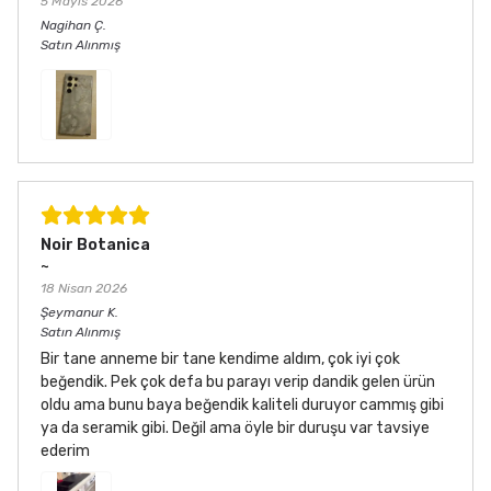
5 Mayıs 2026
Nagihan
Ç.
Satın Alınmış
Noir Botanica
~
18 Nisan 2026
Şeymanur
K.
Satın Alınmış
Bir tane anneme bir tane kendime aldım, çok iyi çok
beğendik. Pek çok defa bu parayı verip dandik gelen ürün
oldu ama bunu baya beğendik kaliteli duruyor cammış gibi
ya da seramik gibi. Değil ama öyle bir duruşu var tavsiye
ederim