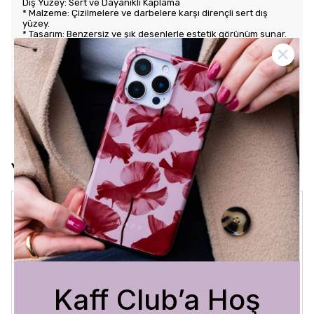
Dış Yüzey: Sert ve Dayanıklı Kaplama
* Malzeme: Çizilmelere ve darbelere karşı dirençli sert dış
yüzey.
* Tasarım: Benzersiz ve şık desenlerle estetik görünüm sunar.
Kullanım Kolaylığı
* Tuş Erişimi: Tuşlara kolay erişim sağlayarak kullanım rahatlığı
sunar.
* Uyum: Telefonunuza tam oturarak gevşek durmaz ve kaliteli
bir his verir.
Yorumlar
Crystal Sage
3 Ağustos 2026
Bükra
A.
Satın Alınmış
Kaff Club’a Hoş