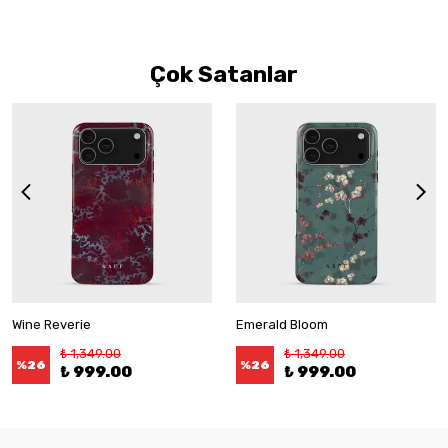
Çok Satanlar
Wine Reverie
Emerald Bloom
₺ 1,349.00
₺ 1,349.00
%
26
%
26
₺ 999.00
₺ 999.00