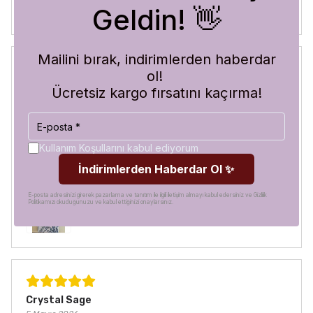
Geldin! 👋
Mailini bırak, indirimlerden haberdar
ol!
Blue Abyss
Ücretsiz kargo fırsatını kaçırma!
30 Temmuz 2026
Hilal
A.
Satın Alınmış
Görür görmez çok beğendim. Hem desen olarak çok şık
Kullanım Koşullarını kabul ediyorum
hem de koruma olarak çok güvenilir. Ayrıca hızlı kargolama
İndirimlerden Haberdar Ol ✨
için teşekkürler
E-posta adresinizi girerek pazarlama ve tanıtım ile ilgili iletişim almayı kabul edersiniz ve Gizlilik
Politikamızı okuduğunuzu ve kabul ettiğinizi onaylarsınız.
Crystal Sage