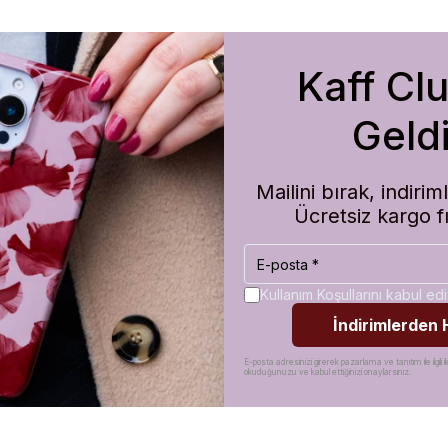
Kaff Cl
m de koruma olarak çok güvenilir. Ayrıca hızlı kargolama için teşekkü
Geldi
Mailini bırak, indir
Ücretsiz kargo f
Kullanım Koşullarını kabul e
İndirimlerden
E-posta adresinizi girerek pazarlama ve tanıtım ile ilgili il
okuduğunuzu ve kabul ettiğinizi onaylarsınız.