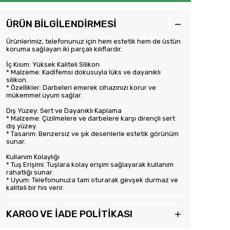
ÜRÜN BİLGİLENDİRMESİ
Ürünlerimiz, telefonunuz için hem estetik hem de üstün
koruma sağlayan iki parçalı kılıflardır.
İç Kısım: Yüksek Kaliteli Silikon
* Malzeme: Kadifemsi dokusuyla lüks ve dayanıklı
silikon.
* Özellikler: Darbeleri emerek cihazınızı korur ve
mükemmel uyum sağlar.
Dış Yüzey: Sert ve Dayanıklı Kaplama
* Malzeme: Çizilmelere ve darbelere karşı dirençli sert
dış yüzey.
* Tasarım: Benzersiz ve şık desenlerle estetik görünüm
sunar.
Kullanım Kolaylığı
* Tuş Erişimi: Tuşlara kolay erişim sağlayarak kullanım
rahatlığı sunar.
* Uyum: Telefonunuza tam oturarak gevşek durmaz ve
kaliteli bir his verir.
KARGO VE İADE POLİTİKASI