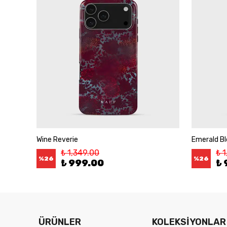
Wine Reverie
Emerald B
₺ 1,349.00
₺ 
%
26
%
26
₺ 999.00
₺ 
ÜRÜNLER
KOLEKSİYONLAR